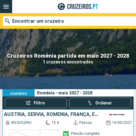
Encontrar um cruzeiro
Quando ir?
Cruzeiros Romênia partida em maio 2027 - 2028
1 cruzeiros encontrados
Data de partida
Portos
Companhias
1
Os seus critérios de pesquisa:
Romênia - maio 2027 - 2028
cruzeiros
Pesquisar
Filtro
Ordenar
ÁUSTRIA, SÉRVIA, ROMÊNIA, FRANÇA, ESLOVÁQUIA, ALEMANHA
MS BOLERO
15 d
Passau
10/05/2027
Pensão completa