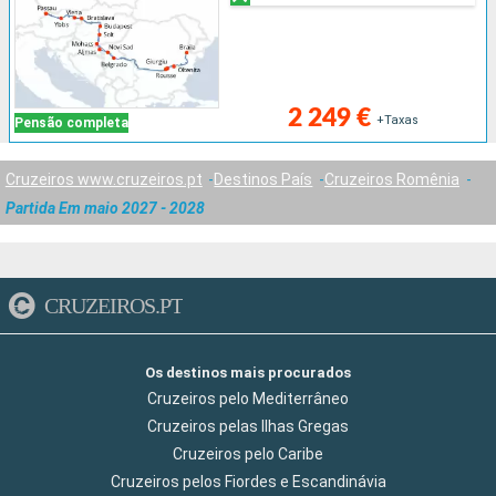
2 249 €
+Taxas
Pensão completa
Cruzeiros www.cruzeiros.pt
Destinos País
Cruzeiros Romênia
Partida Em maio 2027 - 2028
CRUZEIROS.PT
Os destinos mais procurados
Cruzeiros pelo Mediterrâneo
Cruzeiros pelas Ilhas Gregas
Cruzeiros pelo Caribe
Cruzeiros pelos Fiordes e Escandinávia