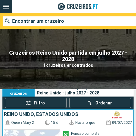
Encontrar um cruzeiro
Cruzeiros Reino Unido partida em julho 2027 -
Quando ir?
2028
1 cruzeiros encontrados
Data de partida
Portos
Companhias
1
Os seus critérios de pesquisa:
Reino Unido - julho 2027 - 2028
cruzeiros
Pesquisar
Filtro
Ordenar
REINO UNIDO, ESTADOS UNIDOS
Queen Mary 2
15 d
Nova Iorque
09/07/2027
Pensão completa