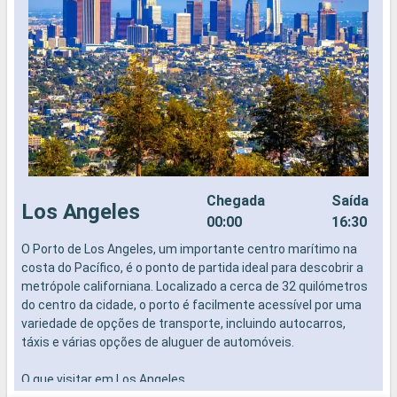
Chegada
Saída
Los Angeles
00:00
16:30
O Porto de Los Angeles, um importante centro marítimo na
C
costa do Pacífico, é o ponto de partida ideal para descobrir a
p
metrópole californiana. Localizado a cerca de 32 quilómetros
e
do centro da cidade, o porto é facilmente acessível por uma
s
variedade de opções de transporte, incluindo autocarros,
e
táxis e várias opções de aluguer de automóveis.
p
h
O que visitar em Los Angeles