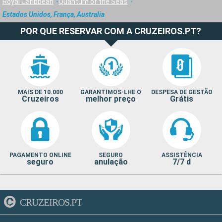
Royal Caribbean
Quantum of the Seas
Estados Unidos, França, Australia
POR QUE RESERVAR COM A CRUZEIROS.PT?
MAIS DE 10.000
GARANTIMOS-LHE O
DESPESA DE GESTÃO
Cruzeiros
melhor preço
Grátis
PAGAMENTO ONLINE
SEGURO
ASSISTÊNCIA
seguro
anulação
7/7 d
CRUZEIROS.PT