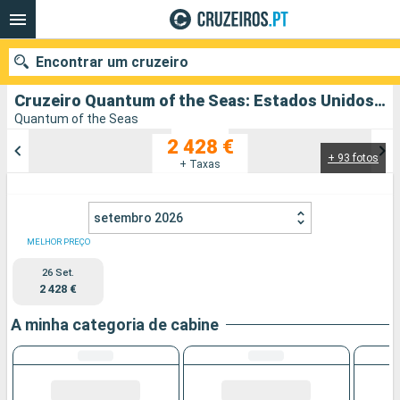
Encontrar um cruzeiro
Cruzeiro Quantum of the Seas: Estados Unidos, França, Australia partindo de Los Angeles
Quantum of the Seas
2 428 €
+ 93 fotos
Quando ir?
+ Taxas
Data de partida
setembro 2026
Portos
Companhias
MELHOR PREÇO
26 Set.
Pesquisar
2 428 €
A minha categoria de cabine