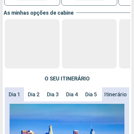
As minhas opções de cabine
O SEU ITINERÁRIO
Dia 1
Dia 2
Dia 3
Dia 4
Dia 5
Dia 6
Itinerário
Dia 