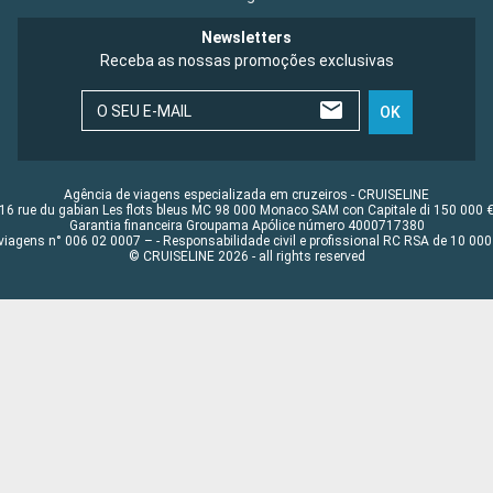
Newsletters
Receba as nossas promoções exclusivas
O SEU E-MAIL
OK
Agência de viagens especializada em cruzeiros - CRUISELINE
16 rue du gabian Les flots bleus MC 98 000 Monaco SAM con Capitale di 150 000 
Garantia financeira Groupama Apólice número 4000717380
viagens n° 006 02 0007 – - Responsabilidade civil e profissional RC RSA de 10 0
© CRUISELINE 2026 - all rights reserved