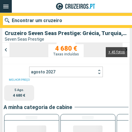
Encontrar um cruzeiro
Cruzeiro Seven Seas Prestige: Grécia, Turquia, Itália partindo de Pireus Atenas
Seven Seas Prestige
4 680 €
+ 45 fotos
Quando ir?
Taxas incluídas
Data de partida
agosto 2027
Portos
Companhias
MELHOR PREÇO
5 Ago.
Pesquisar
4 680 €
A minha categoria de cabine