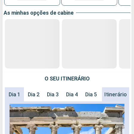
As minhas opções de cabine
O SEU ITINERÁRIO
Dia 1
Dia 2
Dia 3
Dia 4
Dia 5
Dia 6
Itinerário
Dia 