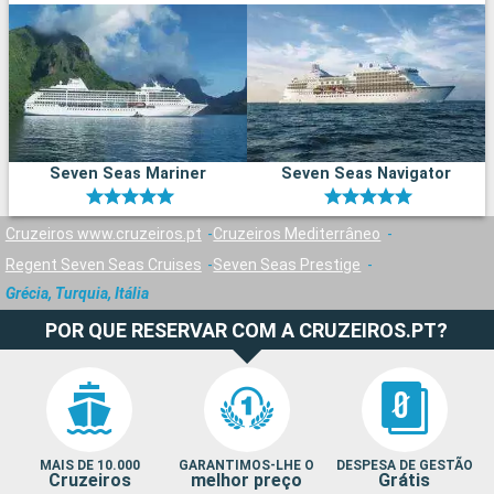
Seven Seas Mariner
Seven Seas Navigator
Cruzeiros www.cruzeiros.pt
Cruzeiros Mediterrâneo
Regent Seven Seas Cruises
Seven Seas Prestige
Grécia, Turquia, Itália
POR QUE RESERVAR COM A CRUZEIROS.PT?
MAIS DE 10.000
GARANTIMOS-LHE O
DESPESA DE GESTÃO
Cruzeiros
melhor preço
Grátis