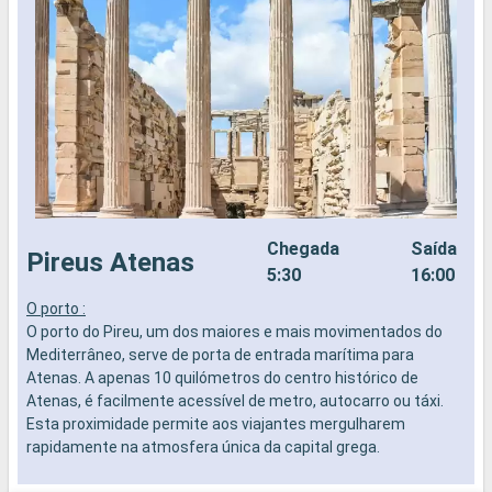
Chegada
Saída
Pireus Atenas
5:30
16:00
O porto :
M
O porto do Pireu, um dos maiores e mais movimentados do
p
Mediterrâneo, serve de porta de entrada marítima para
c
Atenas. A apenas 10 quilómetros do centro histórico de
b
Atenas, é facilmente acessível de metro, autocarro ou táxi.
d
Esta proximidade permite aos viajantes mergulharem
t
rapidamente na atmosfera única da capital grega.
d
a