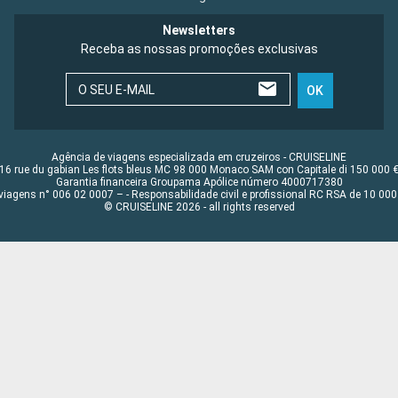
Newsletters
Receba as nossas promoções exclusivas
O SEU E-MAIL
OK
Agência de viagens especializada em cruzeiros - CRUISELINE
16 rue du gabian Les flots bleus MC 98 000 Monaco SAM con Capitale di 150 000 
Garantia financeira Groupama Apólice número 4000717380
viagens n° 006 02 0007 – - Responsabilidade civil e profissional RC RSA de 10 0
© CRUISELINE 2026 - all rights reserved