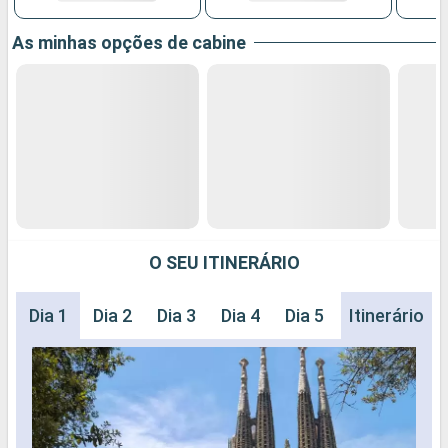
As minhas opções de cabine
O SEU ITINERÁRIO
Dia 1
Dia 2
Dia 3
Dia 4
Dia 5
Dia 6
Itinerário
Dia 