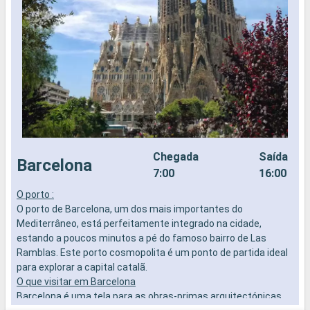
Chegada
Saída
Barcelona
7:00
16:00
O porto :
P
O porto de Barcelona, um dos mais importantes do
t
Mediterrâneo, está perfeitamente integrado na cidade,
D
estando a poucos minutos a pé do famoso bairro de Las
e
Ramblas. Este porto cosmopolita é um ponto de partida ideal
A
para explorar a capital catalã.
e
O que visitar em Barcelona
c
Barcelona é uma tela para as obras-primas arquitectónicas
n