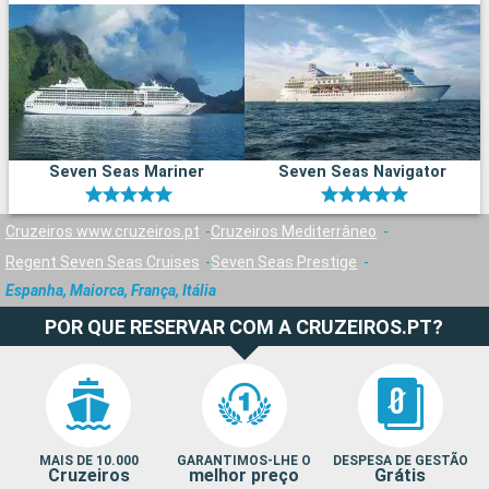
Seven Seas Mariner
Seven Seas Navigator
Cruzeiros www.cruzeiros.pt
Cruzeiros Mediterrâneo
Regent Seven Seas Cruises
Seven Seas Prestige
Espanha, Maiorca, França, Itália
POR QUE RESERVAR COM A CRUZEIROS.PT?
MAIS DE 10.000
GARANTIMOS-LHE O
DESPESA DE GESTÃO
Cruzeiros
melhor preço
Grátis