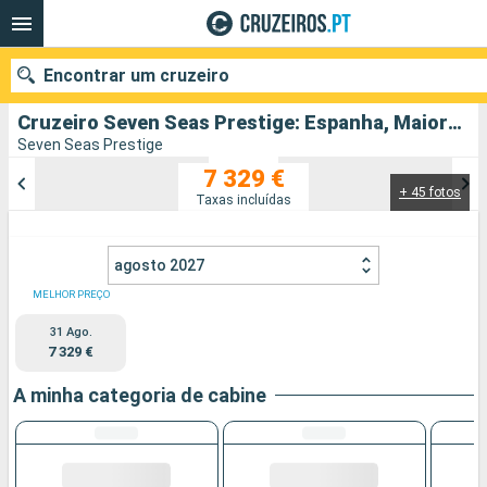
Encontrar um cruzeiro
Cruzeiro Seven Seas Prestige: Espanha, Maiorca, França, Itália partindo de Barcelona
Seven Seas Prestige
7 329 €
+ 45 fotos
Quando ir?
Taxas incluídas
Data de partida
agosto 2027
Portos
Companhias
MELHOR PREÇO
31 Ago.
Pesquisar
7 329 €
A minha categoria de cabine