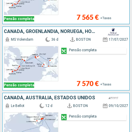
7 565 €
+Taxas
Pensão completa
CANADÁ, GROENLANDIA, NORUEGA, HOLANDA, IRLANDA, ISLÂNDIA, ESTADOS UNIDOS
MS Volendam
36 d
BOSTON
17/07/2027
Pensão completa
7 570 €
+Taxas
Pensão completa
CANADÁ, AUSTRALIA, ESTADOS UNIDOS
Le Bellot
12 d
BOSTON
09/10/2027
Pensão completa