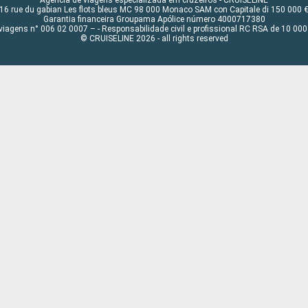
16 rue du gabian Les flots bleus MC 98 000 Monaco SAM con Capitale di 150 000 
Garantia financeira Groupama Apólice número 4000717380
viagens n° 006 02 0007 – - Responsabilidade civil e profissional RC RSA de 10 0
© CRUISELINE 2026 - all rights reserved