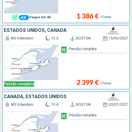
1 386 €
+Taxas
Pague em 4X
ESTADOS UNIDOS, CANADÁ
MS Volendam
15 d
BOSTON
19/06/2027
Pensão completa
2 399 €
+Taxas
Pensão completa
CANADÁ, ESTADOS UNIDOS
MS Volendam
15 d
BOSTON
03/07/2027
Pensão completa