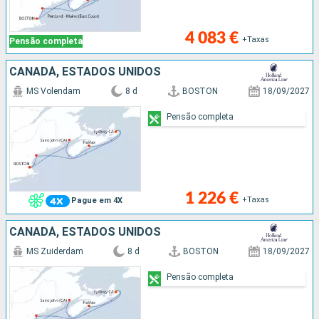
4 083 €
+Taxas
Pensão completa
CANADÁ, ESTADOS UNIDOS
MS Volendam
8 d
BOSTON
18/09/2027
Pensão completa
1 226 €
+Taxas
Pague em 4X
CANADÁ, ESTADOS UNIDOS
MS Zuiderdam
8 d
BOSTON
18/09/2027
Pensão completa