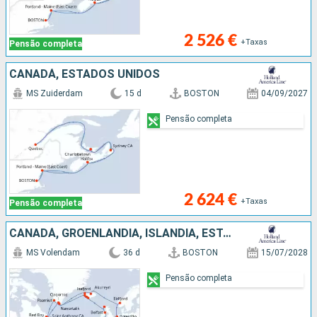
2 526 €
+Taxas
Pensão completa
CANADÁ, ESTADOS UNIDOS
MS Zuiderdam
15 d
BOSTON
04/09/2027
Pensão completa
2 624 €
+Taxas
Pensão completa
CANADÁ, GROENLANDIA, ISLÂNDIA, ESTADOS UNIDOS, IRLANDA, HOLANDA, NORUEGA, REINO UNIDO
MS Volendam
36 d
BOSTON
15/07/2028
Pensão completa