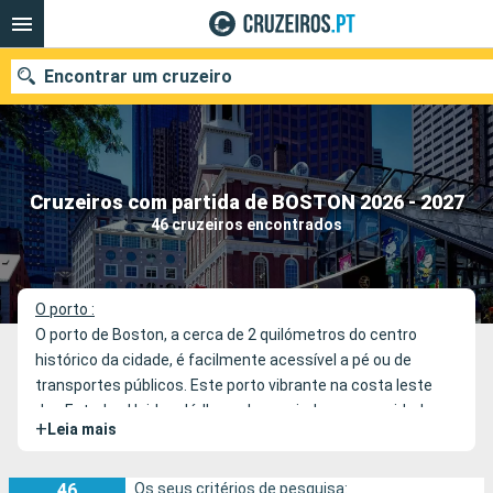
Encontrar um cruzeiro
Quando ir?
Cruzeiros com partida de BOSTON 2026 - 2027
46 cruzeiros encontrados
Data de partida
Portos
Companhias
O porto :
O porto de Boston, a cerca de 2 quilómetros do centro
Pesquisar
histórico da cidade, é facilmente acessível a pé ou de
transportes públicos. Este porto vibrante na costa leste
dos Estados Unidos dá-lhe as boas-vindas a uma cidade
+
Leia mais
que combina história e modernidade.
46
Os seus critérios de pesquisa: