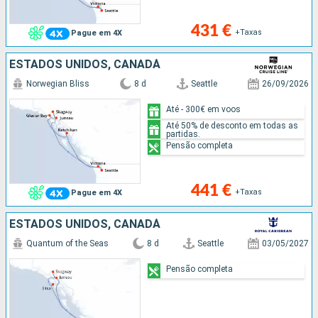
431 €
+Taxas
Pague em 4X
ESTADOS UNIDOS, CANADÁ
Norwegian Bliss
8 d
Seattle
26/09/2026
Até - 300€ em voos
Até 50% de desconto em todas as
partidas.
Pensão completa
441 €
+Taxas
Pague em 4X
ESTADOS UNIDOS, CANADÁ
Quantum of the Seas
8 d
Seattle
03/05/2027
Pensão completa