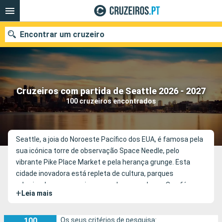
Encontrar um cruzeiro
Quando ir?
Cruzeiros com partida de Seattle 2026 - 2027
100 cruzeiros encontrados
Data de partida
Portos
Companhias
Seattle, a joia do Noroeste Pacífico dos EUA, é famosa pela
sua icónica torre de observação Space Needle, pelo
Pesquisar
vibrante Pike Place Market e pela herança grunge. Esta
cidade inovadora está repleta de cultura, parques
arborizados e uma paisagem urbana moderna. O café
+
Leia mais
artesanal e uma cena culinária diversificada reflectem o
seu espírito vanguardista. Rodeada de água, florestas e
montanhas, Seattle é uma fusão de natureza e tecnologia,
100
Os seus critérios de pesquisa: