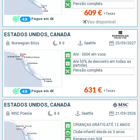
Pensão completa
609 €
+Taxas
Pague em 4X
Voo disponível
ESTADOS UNIDOS, CANADÁ
Norwegian Bliss
8 d
Seattle
25/09/2027
Até - 300€ em voos
Até 50% de desconto em todas as
partidas.
Pensão completa
631 €
+Taxas
Pague em 4X
ESTADOS UNIDOS, CANADÁ
MSC Poesia
8 d
Seattle
21/09/2026
CRIANÇAS GRÁTIS ATÉ 12 ANOS
Clube infantil desde os 3 anos
Reserve com 50€