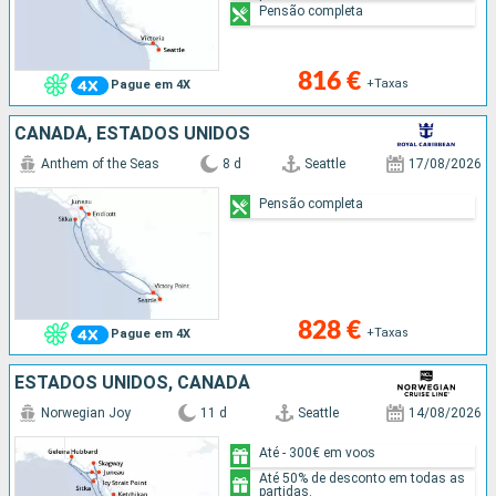
Pensão completa
816 €
+Taxas
Pague em 4X
CANADÁ, ESTADOS UNIDOS
Anthem of the Seas
8 d
Seattle
17/08/2026
Pensão completa
828 €
+Taxas
Pague em 4X
ESTADOS UNIDOS, CANADÁ
Norwegian Joy
11 d
Seattle
14/08/2026
Até - 300€ em voos
Até 50% de desconto em todas as
partidas.