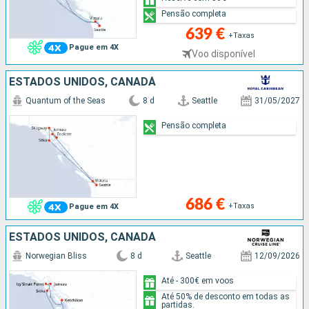
Pensão completa
639 €
+Taxas
Pague em 4X
Voo disponível
ESTADOS UNIDOS, CANADÁ
Quantum of the Seas
8 d
Seattle
31/05/2027
Pensão completa
686 €
+Taxas
Pague em 4X
ESTADOS UNIDOS, CANADÁ
Norwegian Bliss
8 d
Seattle
12/09/2026
Até - 300€ em voos
Até 50% de desconto em todas as
partidas.