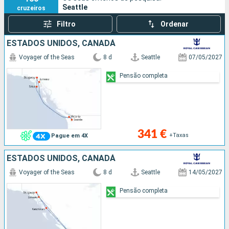
Seattle
cruzeiros
oferecendo actividades desde caiaque urbano a
caminhadas nas florestas tropicais próximas.
Filtro
Ordenar
ESTADOS UNIDOS, CANADÁ
Voyager of the Seas
8 d
Seattle
07/05/2027
Pensão completa
341 €
+Taxas
Pague em 4X
ESTADOS UNIDOS, CANADÁ
Voyager of the Seas
8 d
Seattle
14/05/2027
Pensão completa