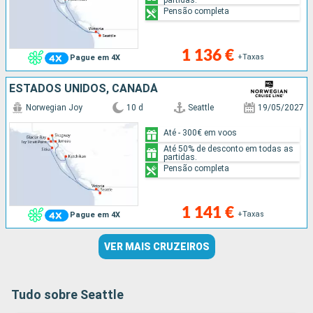
Pensão completa
1 136 €
+Taxas
Pague em 4X
ESTADOS UNIDOS, CANADÁ
Norwegian Joy
10 d
Seattle
19/05/2027
Até - 300€ em voos
Até 50% de desconto em todas as
partidas.
Pensão completa
1 141 €
+Taxas
Pague em 4X
VER MAIS CRUZEIROS
Tudo sobre Seattle