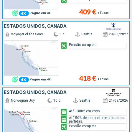
409 €
+Taxas
Pague em 4X
ESTADOS UNIDOS, CANADÁ
Voyager of the Seas
8 d
Seattle
28/05/2027
Pensão completa
418 €
+Taxas
Pague em 4X
ESTADOS UNIDOS, CANADÁ
Norwegian Joy
10 d
Seattle
21/09/2026
Até - 300€ em voos
Até 50% de desconto em todas as
partidas.
Pensão completa