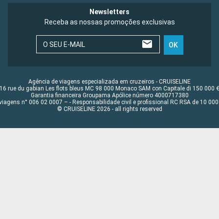
Newsletters
Receba as nossas promoções exclusivas
O SEU E-MAIL
OK
Agência de viagens especializada em cruzeiros - CRUISELINE
16 rue du gabian Les flots bleus MC 98 000 Monaco SAM con Capitale di 150 000 
Garantia financeira Groupama Apólice número 4000717380
viagens n° 006 02 0007 – - Responsabilidade civil e profissional RC RSA de 10 0
© CRUISELINE 2026 - all rights reserved