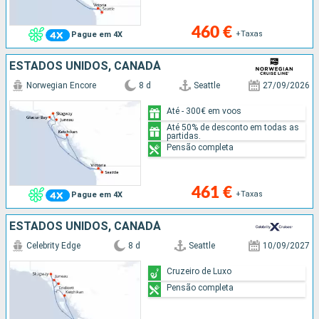
460 €
+Taxas
Pague em 4X
ESTADOS UNIDOS, CANADÁ
Norwegian Encore
8 d
Seattle
27/09/2026
Até - 300€ em voos
Até 50% de desconto em todas as
partidas.
Pensão completa
461 €
+Taxas
Pague em 4X
ESTADOS UNIDOS, CANADÁ
Celebrity Edge
8 d
Seattle
10/09/2027
Cruzeiro de Luxo
Pensão completa