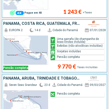
1 243 €
+Taxas
Pague em 4X
PANAMA, COSTA RICA, GUATEMALA, FRANÇA
EUROPA 2
14 d
Cidade do Panamá
07/01/2028
Uma garrafa (de champanhe de
boas-vindas incluída)
Bebidas (não alcoólicas incluídas)
Gorjetas incluídas
Pensão completa
9 770 €
Taxas incluídas
Pensão completa
PANAMA, ARUBA, TRINIDADE E TOBAGO, BRASIL, GRENADA
Seven Seas Grandeur
23 d
Cidade do Panamá
09/03/2027
Pensão completa