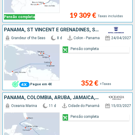
19 309 €
Taxas incluídas
Pensão completa
PANAMA, ST VINCENT E GRENADINES, SANTA LÚCIA, ANTÍGUA E BARBUDA, TORTOLA, PORTO RICO
Grandeur of the Seas
8 d
Colon - Panama
24/04/2027
Pensão completa
352 €
+Taxas
Pague em 4X
PANAMA, COLÔMBIA, ARUBA, JAMAICA, CAIMÃO (ILHAS), ESTADOS UNIDOS
Oceania Marina
11 d
Cidade do Panamá
15/03/2027
Pensão completa