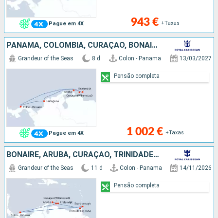
943 €
+Taxas
Pague em 4X
PANAMA, COLÔMBIA, CURAÇAO, BONAIRE, ARUBA
Grandeur of the Seas
8 d
Colon - Panama
13/03/2027
Pensão completa
1 002 €
+Taxas
Pague em 4X
BONAIRE, ARUBA, CURAÇAO, TRINIDADE E TOBAGO, PANAMA
Grandeur of the Seas
11 d
Colon - Panama
14/11/2026
Pensão completa