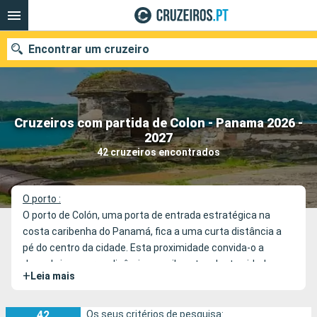
Encontrar um cruzeiro
Cruzeiros com partida de Colon - Panama 2026 -
Quando ir?
2027
42 cruzeiros encontrados
Data de partida
Portos
Companhias
O porto :
O porto de Colón, uma porta de entrada estratégica na
Pesquisar
costa caribenha do Panamá, fica a uma curta distância a
pé do centro da cidade. Esta proximidade convida-o a
descobrir as cores dinâmicas e vibrantes desta cidade
+
Leia mais
portuária, uma mistura cativante de cultura e história.
42
Os seus critérios de pesquisa: