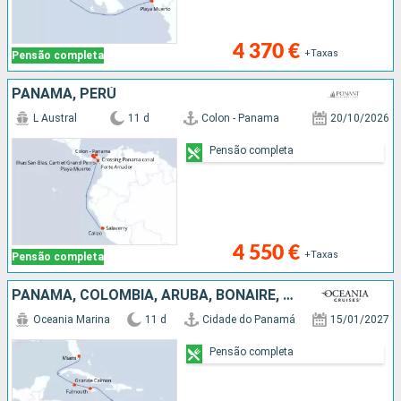
4 370 €
+Taxas
Pensão completa
PANAMA, PERÚ
L Austral
11 d
Colon - Panama
20/10/2026
Pensão completa
4 550 €
+Taxas
Pensão completa
PANAMA, COLÔMBIA, ARUBA, BONAIRE, JAMAICA, CAIMÃO (ILHAS), ESTADOS UNIDOS
Oceania Marina
11 d
Cidade do Panamá
15/01/2027
Pensão completa