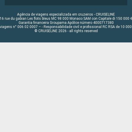
Agência de viagens especializada em cruzeiros - CRUISELINE
16 rue du gabian Les flots bleus MC 98 000 Monaco SAM con Capitale di 150 000 
Garantia financeira Groupama Apólice número 4000717380
viagens n° 006 02 0007 – - Responsabilidade civil e profissional RC RSA de 10 0
© CRUISELINE 2026 - all rights reserved