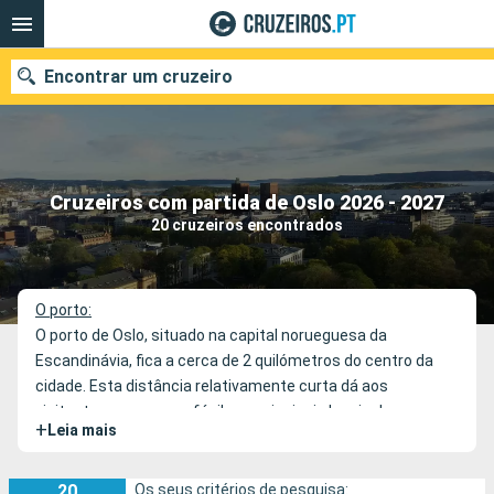
Encontrar um cruzeiro
Quando ir?
Cruzeiros com partida de Oslo 2026 - 2027
20 cruzeiros encontrados
Data de partida
Portos
Companhias
O porto:
O porto de Oslo, situado na capital norueguesa da
Pesquisar
Escandinávia, fica a cerca de 2 quilómetros do centro da
cidade. Esta distância relativamente curta dá aos
visitantes um acesso fácil aos principais locais de
+
Leia mais
interesse da cidade. As opções de transporte incluem
autocarros, táxis, ou mesmo um agradável passeio ao
longo da orla marítima, oferecendo uma excelente
20
Os seus critérios de pesquisa: