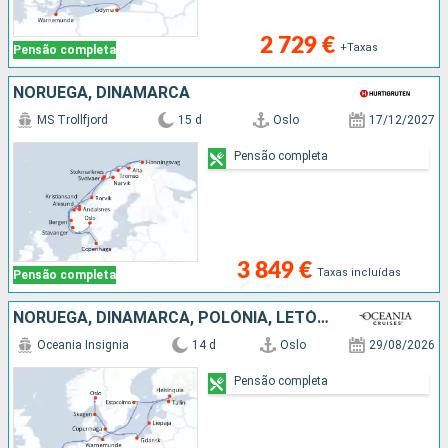
2 729 €
+Taxas
Pensão completa
NORUEGA, DINAMARCA
MS Trollfjord
15 d
Oslo
17/12/2027
Pensão completa
3 849 €
Taxas incluídas
Pensão completa
NORUEGA, DINAMARCA, POLÓNIA, LETÓNIA, ESTÓNIA, FINLÂNDIA, SUÉCIA, ALEMANHA, HOLANDA, REINO UNIDO
Oceania Insignia
14 d
Oslo
29/08/2026
Pensão completa