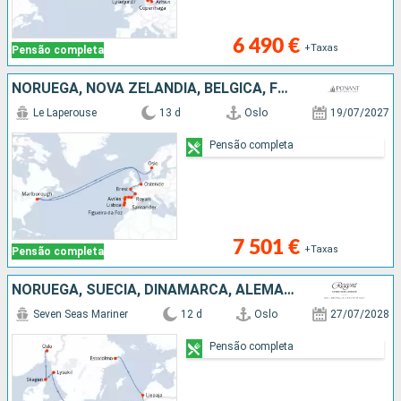
6 490 €
+Taxas
Pensão completa
NORUEGA, NOVA ZELANDIA, BÉLGICA, FRANÇA, ESPANHA, AFRICA DO SUL, PORTUGAL
Le Laperouse
13 d
Oslo
19/07/2027
Pensão completa
7 501 €
+Taxas
Pensão completa
NORUEGA, SUÉCIA, DINAMARCA, ALEMANHA, POLÓNIA, LETÓNIA
Seven Seas Mariner
12 d
Oslo
27/07/2028
Pensão completa