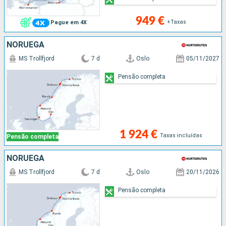
949 €
+Taxas
Pague em 4X
NORUEGA
MS Trollfjord
7 d
Oslo
05/11/2027
Pensão completa
1 924 €
Taxas incluídas
Pensão completa
NORUEGA
MS Trollfjord
7 d
Oslo
20/11/2026
Pensão completa