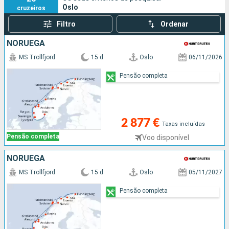
Oslo
cruzeiros
introdução à atmosfera única desta capital do norte da
Europa.
Filtro
Ordenar
NORUEGA
MS Trollfjord
15 d
Oslo
06/11/2026
Pensão completa
2 877 €
Taxas incluídas
Pensão completa
Voo disponível
NORUEGA
MS Trollfjord
15 d
Oslo
05/11/2027
Pensão completa