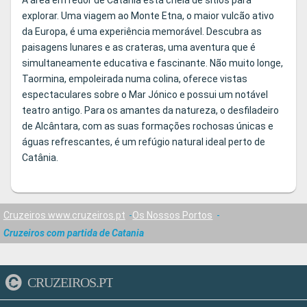
A área em redor de Catânia está cheia de sítios para
explorar. Uma viagem ao Monte Etna, o maior vulcão ativo
da Europa, é uma experiência memorável. Descubra as
paisagens lunares e as crateras, uma aventura que é
simultaneamente educativa e fascinante. Não muito longe,
Taormina, empoleirada numa colina, oferece vistas
espectaculares sobre o Mar Jónico e possui um notável
teatro antigo. Para os amantes da natureza, o desfiladeiro
de Alcântara, com as suas formações rochosas únicas e
águas refrescantes, é um refúgio natural ideal perto de
Catânia.
Cruzeiros www.cruzeiros.pt
Os Nossos Portos
Cruzeiros com partida de Catania
CRUZEIROS.PT