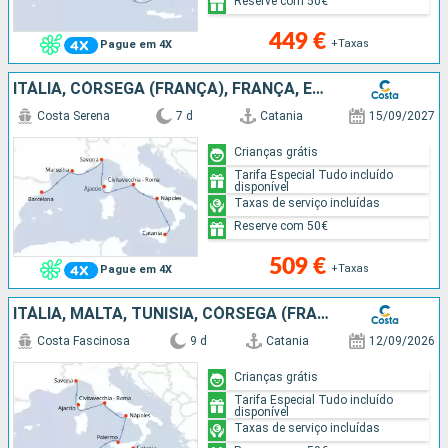
Reserve com 50€
449 €
+Taxas
Pague em 4X
ITÁLIA, CÓRSEGA (FRANÇA), FRANÇA, ESPANHA
Costa Serena
7 d
Catania
15/09/2027
Crianças grátis
Tarifa Especial Tudo incluído
disponível
Taxas de serviço incluídas
Reserve com 50€
509 €
+Taxas
Pague em 4X
ITÁLIA, MALTA, TUNÍSIA, CÓRSEGA (FRANÇA)
Costa Fascinosa
9 d
Catania
12/09/2026
Crianças grátis
Tarifa Especial Tudo incluído
disponível
Taxas de serviço incluídas