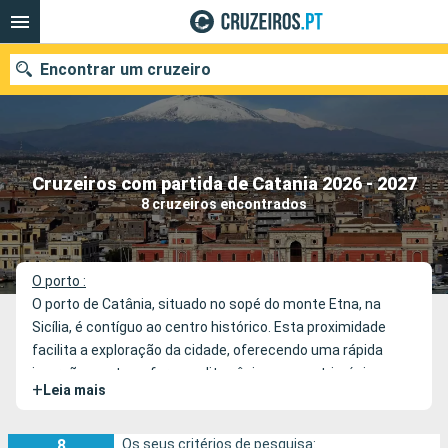
Encontrar um cruzeiro
Quando ir?
Cruzeiros com partida de Catania 2026 - 2027
8 cruzeiros encontrados
Data de partida
Portos
Companhias
O porto :
O porto de Catânia, situado no sopé do monte Etna, na
Pesquisar
Sicília, é contíguo ao centro histórico. Esta proximidade
facilita a exploração da cidade, oferecendo uma rápida
imersão na atmosfera mediterrânica e no património
+
Leia mais
cultural da região.
8
Os seus critérios de pesquisa: