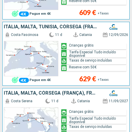
Reserve com 50€
609 €
+Taxas
Pague em 4X
ITÁLIA, MALTA, TUNÍSIA, CÓRSEGA (FRANÇA), FRANÇA, ESPANHA
Costa Fascinosa
11 d
Catania
12/09/2026
Crianças grátis
Tarifa Especial Tudo incluído
disponível
Taxas de serviço incluídas
Reserve com 50€
629 €
+Taxas
Pague em 4X
ITÁLIA, MALTA, CÓRSEGA (FRANÇA), FRANÇA, ESPANHA
Costa Serena
11 d
Catania
11/09/2027
Crianças grátis
Tarifa Especial Tudo incluído
disponível
Taxas de serviço incluídas