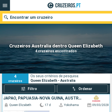
Encontrar um cruzeiro
Quando ir?
Cruzeiros Australia dentro Queen Elizabeth
4 cruzeiros encontrados
Data de partida
Portos
Companhias
4
Os seus critérios de pesquisa:
Pesquisar
Queen Elizabeth - Australia
cruzeiros
Filtro
Ordenar
JAPÃO, PAPUASIA-NOVA GUINÃ, AUSTRALIA
Queen Elizabeth
17 d
Yokohama
09/03/2028