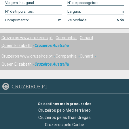
Viagem inaugural:
N° de passageiros:
N° de tripulantes:
Largura:
m
Comprimento:
m
Velocidade:
Nós
Cruzeiros www.cruzeiros.pt
Companhia
Cunard
Queen Elizabeth
Cruzeiros Australia
Cruzeiros www.cruzeiros.pt
Companhia
Cunard
Queen Elizabeth
Cruzeiros Australia
CRUZEIROS.PT
Os destinos mais procurados
Cruzeiros pelo Mediterrâneo
Cruzeiros pelas Ilhas Gregas
Cruzeiros pelo Caribe