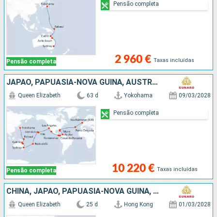
Pensão completa
2 960 €
Taxas incluídas
Pensão completa
JAPÃO, PAPUASIA-NOVA GUINÃ, AUSTRALIA, ARUBA, TONGA, FRANÇA, CARAIBAS - MEXICO, COSTA RICA, PANAMA, ESTADOS UNIDOS, PORTUGAL, REINO UNIDO
Queen Elizabeth
63 d
Yokohama
09/03/2028
Pensão completa
10 220 €
Taxas incluídas
Pensão completa
CHINA, JAPÃO, PAPUASIA-NOVA GUINÃ, AUSTRALIA
Queen Elizabeth
25 d
Hong Kong
01/03/2028