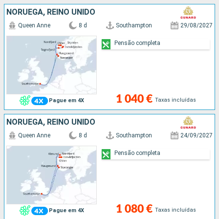
NORUEGA, REINO UNIDO
Queen Anne
8 d
Southampton
29/08/2027
Pensão completa
1 040 €
Taxas incluídas
Pague em 4X
NORUEGA, REINO UNIDO
Queen Anne
8 d
Southampton
24/09/2027
Pensão completa
1 080 €
Taxas incluídas
Pague em 4X