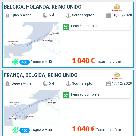
BÉLGICA, HOLANDA, REINO UNIDO
Queen Anne
6 d
Southampton
10/11/2028
Pensão completa
1 040 €
Taxas incluídas
Pague em 4X
FRANÇA, BÉLGICA, REINO UNIDO
Queen Anne
6 d
Southampton
17/12/2028
Pensão completa
1 040 €
Taxas incluídas
Pague em 4X