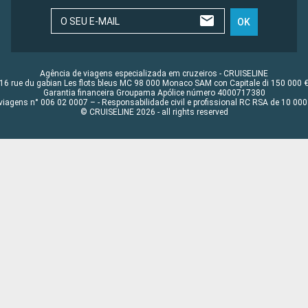
O SEU E-MAIL
OK
Agência de viagens especializada em cruzeiros - CRUISELINE
16 rue du gabian Les flots bleus MC 98 000 Monaco SAM con Capitale di 150 000 
Garantia financeira Groupama Apólice número 4000717380
viagens n° 006 02 0007 – - Responsabilidade civil e profissional RC RSA de 10 0
© CRUISELINE 2026 - all rights reserved