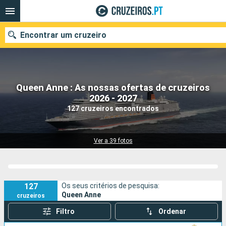
Encontrar um cruzeiro
Queen Anne : As nossas ofertas de cruzeiros
Quando ir?
2026 - 2027
127 cruzeiros encontrados
Data de partida
Portos
Companhias
Ver a 39 fotos
Pesquisar
127
Os seus critérios de pesquisa:
Queen Anne
cruzeiros
Filtro
Ordenar