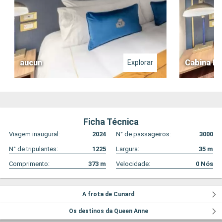
aucun
Cabina Bri
Explorar
Ficha Técnica
Viagem inaugural:
2024
N° de passageiros:
3000
N° de tripulantes:
1225
Largura:
35
m
Comprimento:
373
m
Velocidade:
0
Nós
A frota de Cunard
Os destinos da Queen Anne