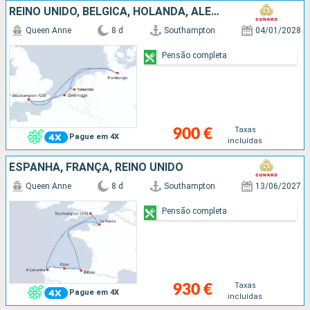
REINO UNIDO, BÉLGICA, HOLANDA, ALEMANHA
Queen Anne
8 d
Southampton
04/01/2028
Pensão completa
Taxas
900 €
Pague em 4X
incluídas
ESPANHA, FRANÇA, REINO UNIDO
Queen Anne
8 d
Southampton
13/06/2027
Pensão completa
Taxas
930 €
Pague em 4X
incluídas