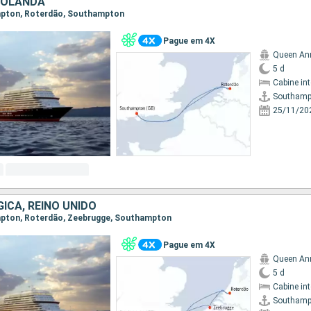
 HOLANDA
ampton, Roterdão, Southampton
Pague em 4X
Queen An
5 d
Cabine in
Southamp
25/11/20
ICA, REINO UNIDO
ampton, Roterdão, Zeebrugge, Southampton
Pague em 4X
Queen An
5 d
Cabine in
Southamp