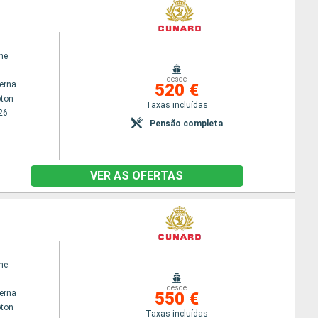
ne
desde
terna
520 €
ton
Taxas incluídas
26
Pensão completa
VER AS OFERTAS
ne
desde
terna
550 €
ton
Taxas incluídas