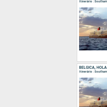
Itinerário : South
BÉLGICA, HOLA
Itinerário : South