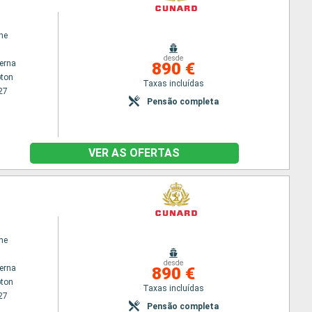
ne
desde
terna
890 €
ton
Taxas incluídas
27
Pensão completa
VER AS OFERTAS
ne
desde
terna
890 €
ton
Taxas incluídas
27
Pensão completa