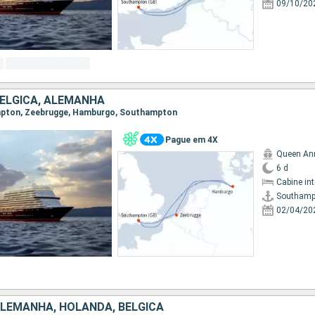
09/10/20
BÉLGICA, ALEMANHA
ampton, Zeebrugge, Hamburgo, Southampton
Pague em 4X
Queen An
6 d
Cabine in
Southamp
02/04/20
ALEMANHA, HOLANDA, BÉLGICA