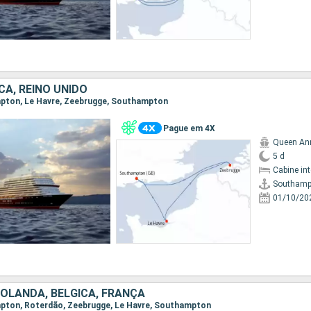
CA, REINO UNIDO
ampton, Le Havre, Zeebrugge, Southampton
Pague em 4X
Queen An
5 d
Cabine in
Southamp
01/10/20
HOLANDA, BÉLGICA, FRANÇA
ampton, Roterdão, Zeebrugge, Le Havre, Southampton