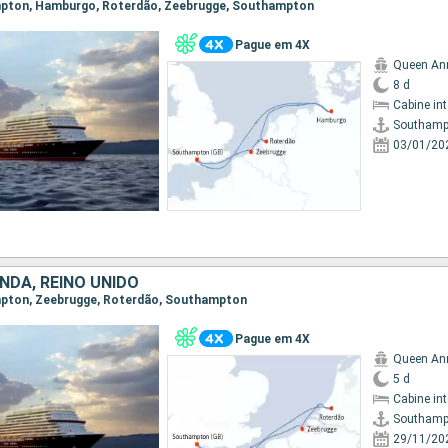
ampton, Hamburgo, Roterdão, Zeebrugge, Southampton
Pague em 4X
Queen An
8 d
Cabine in
Southamp
03/01/20
NDA, REINO UNIDO
ampton, Zeebrugge, Roterdão, Southampton
Pague em 4X
Queen An
5 d
Cabine in
Southamp
29/11/20