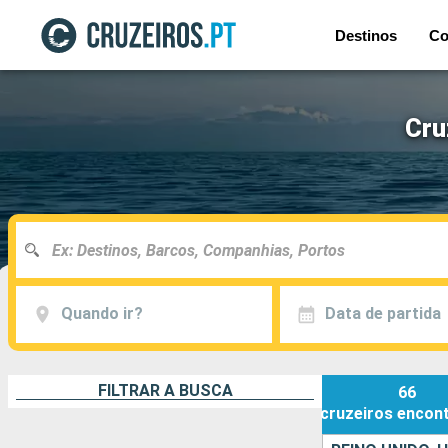
Destinos
Co
Cru
Quando ir?
Data de partida
FILTRAR A BUSCA
66
cruzeiros
encon