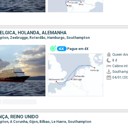
BÉLGICA, HOLANDA, ALEMANHA
ampton, Zeebrugge, Roterdão, Hamburgo, Southampton
Pague em 4X
Queen An
8 d
Cabine in
Southamp
04/01/20
ÇA, REINO UNIDO
mpton, A Corunha, Gijon, Bilbao, Le Havre, Southampton