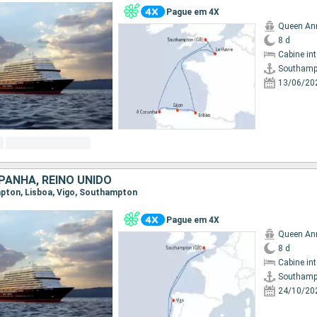
Pague em 4X
Queen An
8 d
Cabine in
Southamp
13/06/20
PANHA, REINO UNIDO
mpton, Lisboa, Vigo, Southampton
Pague em 4X
Queen An
8 d
Cabine in
Southamp
24/10/20