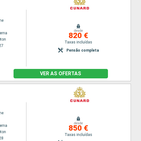
ne
desde
terna
820 €
ton
Taxas incluídas
27
Pensão completa
VER AS OFERTAS
ne
desde
terna
850 €
ton
Taxas incluídas
28