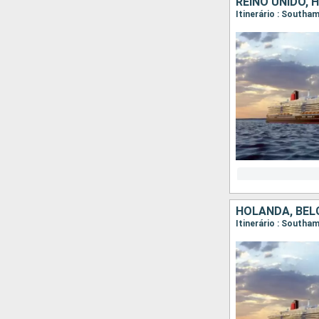
REINO UNIDO,
Itinerário : South
HOLANDA, BÉLG
Itinerário : South