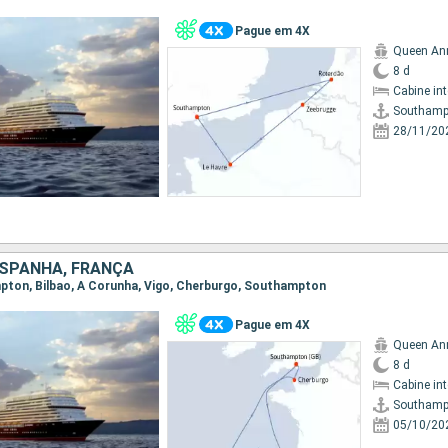
Pague em 4X
Queen An
8 d
Cabine in
Southamp
28/11/20
ESPANHA, FRANÇA
mpton, Bilbao, A Corunha, Vigo, Cherburgo, Southampton
Pague em 4X
Queen An
8 d
Cabine in
Southamp
05/10/20