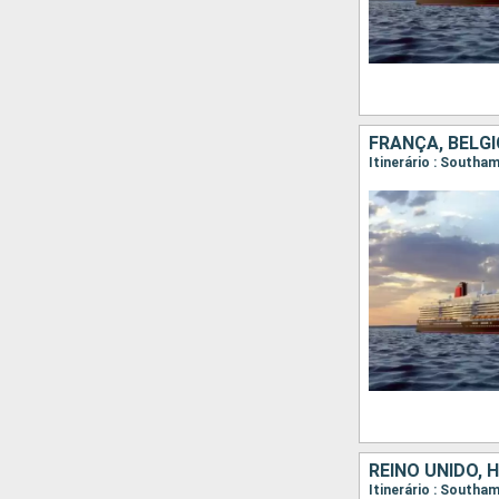
FRANÇA, BÉLGI
Itinerário : South
REINO UNIDO, 
Itinerário : South