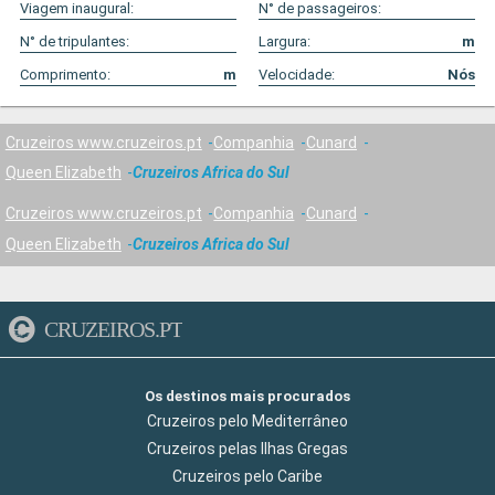
Viagem inaugural:
N° de passageiros:
N° de tripulantes:
Largura:
m
Comprimento:
m
Velocidade:
Nós
Cruzeiros www.cruzeiros.pt
Companhia
Cunard
Queen Elizabeth
Cruzeiros Africa do Sul
Cruzeiros www.cruzeiros.pt
Companhia
Cunard
Queen Elizabeth
Cruzeiros Africa do Sul
CRUZEIROS.PT
Os destinos mais procurados
Cruzeiros pelo Mediterrâneo
Cruzeiros pelas Ilhas Gregas
Cruzeiros pelo Caribe