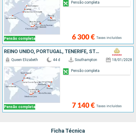
Pensão completa
6 300 €
Taxas incluídas
Pensão completa
REINO UNIDO, PORTUGAL, TENERIFE, ST VINCENT E GRENADINES, AFRICA DO SUL, MAURICE, MALÁSIA, SINGAPURA, CHINA
Queen Elizabeth
44 d
Southampton
18/01/2028
Pensão completa
7 140 €
Taxas incluídas
Pensão completa
Ficha Técnica