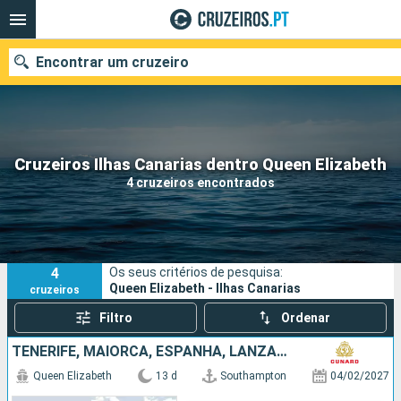
Encontrar um cruzeiro
Quando ir?
Cruzeiros Ilhas Canarias dentro Queen Elizabeth
4 cruzeiros encontrados
Data de partida
Portos
Companhias
4
Os seus critérios de pesquisa:
Pesquisar
Queen Elizabeth - Ilhas Canarias
cruzeiros
Filtro
Ordenar
TENERIFE, MAIORCA, ESPANHA, LANZAROTE, PORTUGAL, REINO UNIDO
Queen Elizabeth
13 d
Southampton
04/02/2027