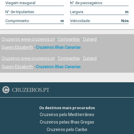
Viagem inaugural:
N° de passageiros:
N° de tripulantes:
Largura:
m
Comprimento:
m
Velocidade:
Nós
Cruzeiros www.cruzeiros.pt
Companhia
Cunard
Queen Elizabeth
Cruzeiros Ilhas Canarias
Cruzeiros www.cruzeiros.pt
Companhia
Cunard
Queen Elizabeth
Cruzeiros Ilhas Canarias
CRUZEIROS.PT
Os destinos mais procurados
Cruzeiros pelo Mediterrâneo
Cruzeiros pelas Ilhas Gregas
Cruzeiros pelo Caribe