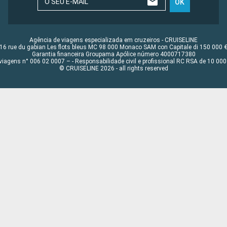
O SEU E-MAIL
OK
Agência de viagens especializada em cruzeiros - CRUISELINE
16 rue du gabian Les flots bleus MC 98 000 Monaco SAM con Capitale di 150 000 
Garantia financeira Groupama Apólice número 4000717380
viagens n° 006 02 0007 – - Responsabilidade civil e profissional RC RSA de 10 0
© CRUISELINE 2026 - all rights reserved