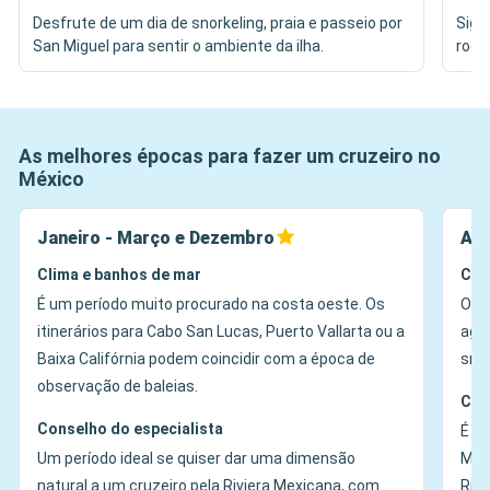
Desfrute de um dia de snorkeling, praia e passeio por
Siga
San Miguel para sentir o ambiente da ilha.
rode
As melhores épocas para fazer um cruzeiro no
México
Janeiro - Março e Dezembro
Abr
Clima e banhos de mar
Cli
É um período muito procurado na costa oeste. Os
O pe
itinerários para Cabo San Lucas, Puerto Vallarta ou a
agra
Baixa Califórnia podem coincidir com a época de
snor
observação de baleias.
Con
Conselho do especialista
É a 
Um período ideal se quiser dar uma dimensão
Méx
natural a um cruzeiro pela Riviera Mexicana, com
Rivi