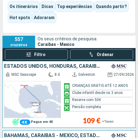
antigas, marinas, mercados e grandes paisagens do Pacífico.
Os itinerários
Dicas
Top experiências
Quando partir?
Consoante o itinerário escolhido, a experiência pode ser muito
caribenha, mais cultural no Iucatão ou decididamente
Hot spots
Adoraram
orientada para a Riviera Mexicana e a Baixa Califórnia.
557
Os seus critérios de pesquisa:
Caraibas - Mexico
cruzeiros
Filtro
Ordenar
ESTADOS UNIDOS, HONDURAS, CARAIBAS - MEXICO
MSC Seascape
8 d
Galveston
27/09/2026
CRIANÇAS GRÁTIS ATÉ 12 ANOS
Clube infantil desde os 3 anos
Reserve com 50€
Pensão completa
109 €
+Taxas
Pague em 4X
BAHAMAS, CARAIBAS - MEXICO, ESTADOS UNIDOS