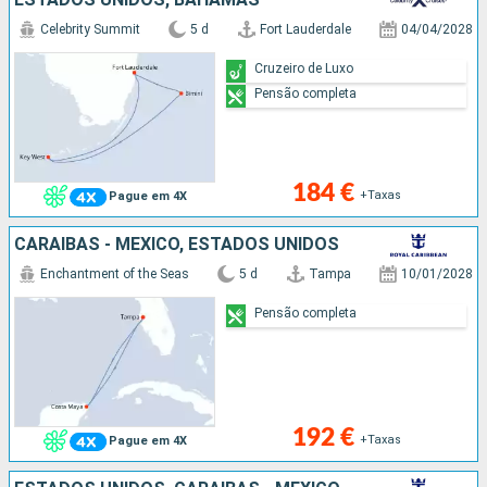
Celebrity Summit
5 d
Fort Lauderdale
04/04/2028
Cruzeiro de Luxo
Pensão completa
184 €
+Taxas
Pague em 4X
CARAIBAS - MEXICO, ESTADOS UNIDOS
Enchantment of the Seas
5 d
Tampa
10/01/2028
Pensão completa
192 €
+Taxas
Pague em 4X