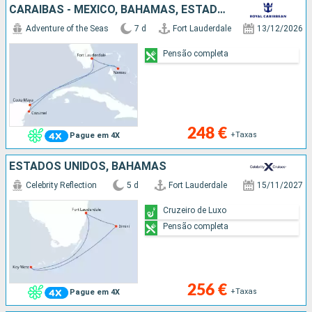
CARAIBAS - MEXICO, BAHAMAS, ESTADOS UNIDOS
Adventure of the Seas
7 d
Fort Lauderdale
13/12/2026
Pensão completa
248 €
+Taxas
Pague em 4X
ESTADOS UNIDOS, BAHAMAS
Celebrity Reflection
5 d
Fort Lauderdale
15/11/2027
Cruzeiro de Luxo
Pensão completa
256 €
+Taxas
Pague em 4X