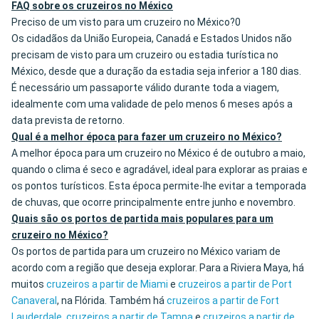
FAQ sobre os cruzeiros no México
Preciso de um visto para um cruzeiro no México?0
Os cidadãos da União Europeia, Canadá e Estados Unidos não
precisam de visto para um cruzeiro ou estadia turística no
México, desde que a duração da estadia seja inferior a 180 dias.
É necessário um passaporte válido durante toda a viagem,
idealmente com uma validade de pelo menos 6 meses após a
data prevista de retorno.
Qual é a melhor época para fazer um cruzeiro no México?
A melhor época para um cruzeiro no México é de outubro a maio,
quando o clima é seco e agradável, ideal para explorar as praias e
os pontos turísticos. Esta época permite-lhe evitar a temporada
de chuvas, que ocorre principalmente entre junho e novembro.
Quais são os portos de partida mais populares para um
cruzeiro no México?
Os portos de partida para um cruzeiro no México variam de
acordo com a região que deseja explorar. Para a Riviera Maya, há
muitos
cruzeiros a partir de Miami
e
cruzeiros a partir de Port
Canaveral
, na Flórida. Também há
cruzeiros a partir de Fort
Lauderdale
,
cruzeiros a partir de Tampa
e
cruzeiros a partir de