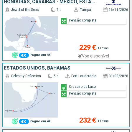
HONDURAS, CARAIBAS - MEXICO, ESTADOS UNIDOS
Jewel of the Seas
7 d
Tampa
16/11/2026
Pensão completa
229 €
+Taxas
Pague em 4X
Voo disponível
ESTADOS UNIDOS, BAHAMAS
Celebrity Reflection
5 d
Fort Lauderdale
31/08/2026
Cruzeiro de Luxo
Pensão completa
232 €
+Taxas
Pague em 4X