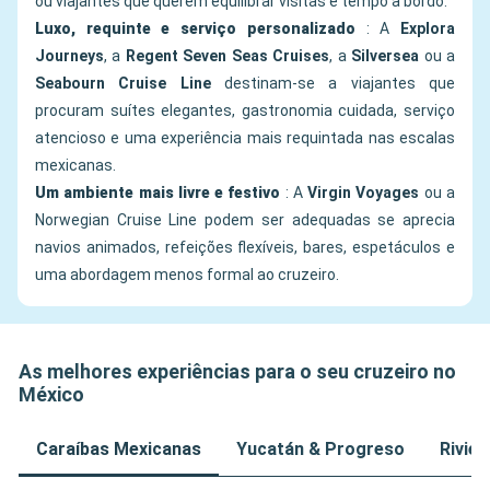
ou viajantes que querem equilibrar visitas e tempo a bordo.
Luxo, requinte e serviço personalizado
: A
Explora
Journeys
, a
Regent Seven Seas Cruises
, a
Silversea
ou a
Seabourn Cruise Line
destinam-se a viajantes que
procuram suítes elegantes, gastronomia cuidada, serviço
atencioso e uma experiência mais requintada nas escalas
mexicanas.
Um ambiente mais livre e festivo
: A
Virgin Voyages
ou a
Norwegian Cruise Line podem ser adequadas se aprecia
navios animados, refeições flexíveis, bares, espetáculos e
uma abordagem menos formal ao cruzeiro.
As melhores experiências para o seu cruzeiro no
México
Caraíbas Mexicanas
Yucatán & Progreso
Rivie