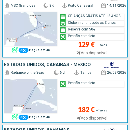
MSC Grandiosa
8 d
Porto Canaveral
14/11/2026
CRIANÇAS GRÁTIS ATÉ 12 ANOS
Clube infantil desde os 3 anos
Reserve com 50€
Pensão completa
129 €
+Taxas
Pague em 4X
Voo disponível
ESTADOS UNIDOS, CARAIBAS - MEXICO
Radiance of the Seas
6 d
Tampa
26/09/2026
Pensão completa
182 €
+Taxas
Pague em 4X
Voo disponível
ESTADOS UNIDOS, BAHAMAS