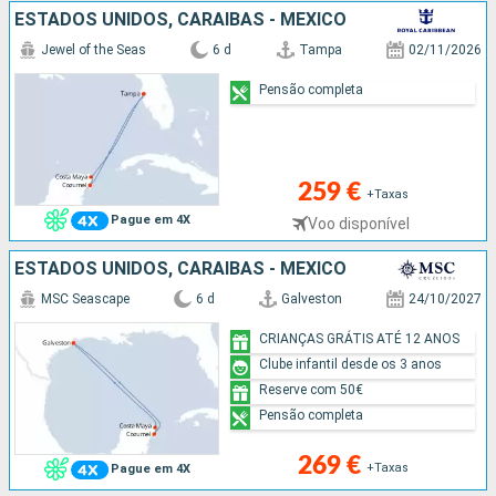
ESTADOS UNIDOS, CARAIBAS - MEXICO
Jewel of the Seas
6 d
Tampa
02/11/2026
Pensão completa
259 €
+Taxas
Pague em 4X
Voo disponível
ESTADOS UNIDOS, CARAIBAS - MEXICO
MSC Seascape
6 d
Galveston
24/10/2027
CRIANÇAS GRÁTIS ATÉ 12 ANOS
Clube infantil desde os 3 anos
Reserve com 50€
Pensão completa
269 €
+Taxas
Pague em 4X