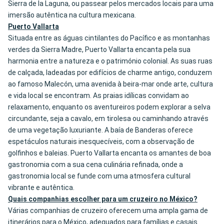
Sierra de la Laguna, ou passear pelos mercados locais para uma
imersão autêntica na cultura mexicana.
Puerto Vallarta
Situada entre as águas cintilantes do Pacífico e as montanhas
verdes da Sierra Madre, Puerto Vallarta encanta pela sua
harmonia entre a natureza e o património colonial. As suas ruas
de calçada, ladeadas por edifícios de charme antigo, conduzem
ao famoso Malecón, uma avenida à beira-mar onde arte, cultura
e vida local se encontram. As praias idílicas convidam ao
relaxamento, enquanto os aventureiros podem explorar a selva
circundante, seja a cavalo, em tirolesa ou caminhando através
de uma vegetação luxuriante. A baía de Banderas oferece
espetáculos naturais inesquecíveis, com a observação de
golfinhos e baleias. Puerto Vallarta encanta os amantes de boa
gastronomia com a sua cena culinária refinada, onde a
gastronomia local se funde com uma atmosfera cultural
vibrante e autêntica.
Quais companhias escolher para um cruzeiro no México?
Várias companhias de cruzeiro oferecem uma ampla gama de
itinerários para o México, adequados para famílias e casais.