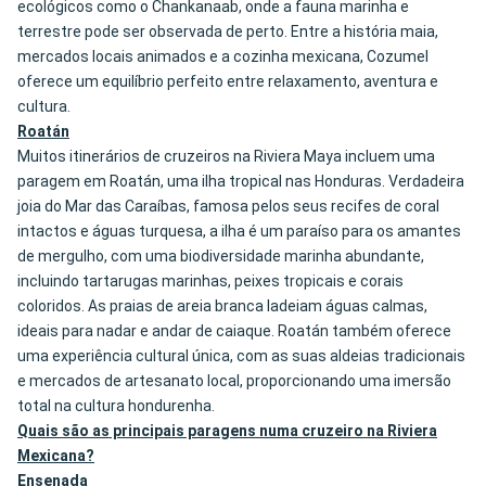
ecológicos como o Chankanaab, onde a fauna marinha e
terrestre pode ser observada de perto. Entre a história maia,
mercados locais animados e a cozinha mexicana, Cozumel
oferece um equilíbrio perfeito entre relaxamento, aventura e
cultura.
Roatán
Muitos itinerários de cruzeiros na Riviera Maya incluem uma
paragem em Roatán, uma ilha tropical nas Honduras. Verdadeira
joia do Mar das Caraíbas, famosa pelos seus recifes de coral
intactos e águas turquesa, a ilha é um paraíso para os amantes
de mergulho, com uma biodiversidade marinha abundante,
incluindo tartarugas marinhas, peixes tropicais e corais
coloridos. As praias de areia branca ladeiam águas calmas,
ideais para nadar e andar de caiaque. Roatán também oferece
uma experiência cultural única, com as suas aldeias tradicionais
e mercados de artesanato local, proporcionando uma imersão
total na cultura hondurenha.
Quais são as principais paragens numa cruzeiro na Riviera
Mexicana?
Ensenada