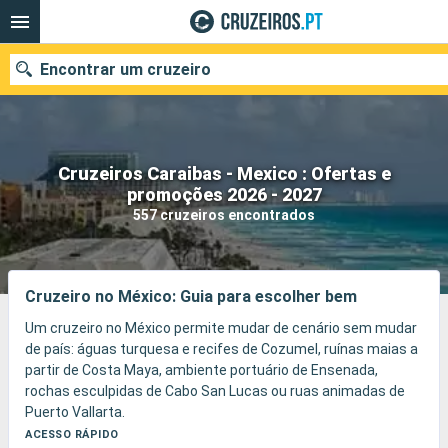
Encontrar um cruzeiro
Cruzeiros Caraibas - Mexico : Ofertas e
Quando ir?
promoções 2026 - 2027
557 cruzeiros encontrados
Data de partida
Portos
Companhias
Cruzeiro no México: Guia para escolher bem
Pesquisar
Um cruzeiro no México permite mudar de cenário sem mudar
de país: águas turquesa e recifes de Cozumel, ruínas maias a
partir de Costa Maya, ambiente portuário de Ensenada,
rochas esculpidas de Cabo San Lucas ou ruas animadas de
Puerto Vallarta.
A viagem alterna praias, snorkeling, tacos de peixe, cidades
ACESSO RÁPIDO