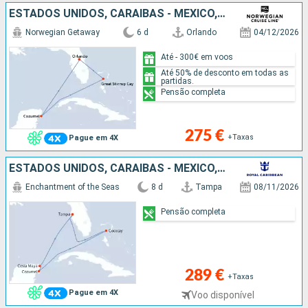
ESTADOS UNIDOS, CARAIBAS - MEXICO, BAHAMAS
Norwegian Getaway
6 d
Orlando
04/12/2026
Até - 300€ em voos
Até 50% de desconto em todas as
partidas.
Pensão completa
275 €
+Taxas
Pague em 4X
ESTADOS UNIDOS, CARAIBAS - MEXICO, BAHAMAS
Enchantment of the Seas
8 d
Tampa
08/11/2026
Pensão completa
289 €
+Taxas
Pague em 4X
Voo disponível