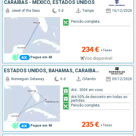
CARAIBAS - MEXICO, ESTADOS UNIDOS
Jewel of the Seas
5 d
Tampa
16/12/2026
Pensão completa
234 €
+Taxas
Pague em 4X
Voo disponível
ESTADOS UNIDOS, BAHAMAS, CARAIBAS - MEXICO
Norwegian Getaway
6 d
Orlando
09/12/2026
Até - 300€ em voos
Até 50% de desconto em todas as
partidas.
Pensão completa
235 €
+Taxas
Pague em 4X