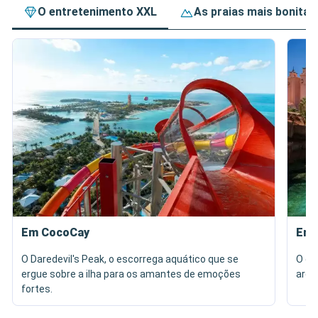
O entretenimento XXL
As praias mais bonitas
Em CocoCay
Em 
O Daredevil's Peak, o escorrega aquático que se
O co
ergue sobre a ilha para os amantes de emoções
arqu
fortes.