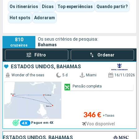
snorkeling, clubes de praia ou descanso na areia branca.
Os itinerários
Dicas
Top experiências
Quando partir?
O destino combina com toda a naturalidade águas turquesa,
sol, atividades balneares e o prazer de estar a bordo, com
Hot spots
Adoraram
cruzeiros muitas vezes concebidos para prolongar a
experiência entre piscinas, escorregas aquáticos,
espetáculos, animações e momentos em família.
810
Os seus critérios de pesquisa:
Bahamas
cruzeiros
Filtro
Ordenar
ESTADOS UNIDOS, BAHAMAS
Wonder of the seas
5 d
Miami
16/11/2026
Pensão completa
346 €
+Taxas
Pague em 4X
Voo disponível
ESTADOS UNIDOS, BAHAMAS