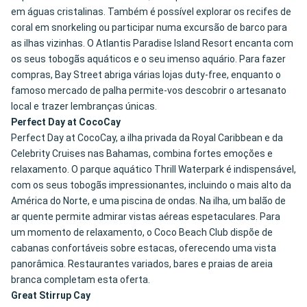
em águas cristalinas. Também é possível explorar os recifes de
coral em snorkeling ou participar numa excursão de barco para
as ilhas vizinhas. O Atlantis Paradise Island Resort encanta com
os seus tobogãs aquáticos e o seu imenso aquário. Para fazer
compras, Bay Street abriga várias lojas duty-free, enquanto o
famoso mercado de palha permite-vos descobrir o artesanato
local e trazer lembranças únicas.
Perfect Day at CocoCay
Perfect Day at CocoCay, a ilha privada da Royal Caribbean e da
Celebrity Cruises nas Bahamas, combina fortes emoções e
relaxamento. O parque aquático Thrill Waterpark é indispensável,
com os seus tobogãs impressionantes, incluindo o mais alto da
América do Norte, e uma piscina de ondas. Na ilha, um balão de
ar quente permite admirar vistas aéreas espetaculares. Para
um momento de relaxamento, o Coco Beach Club dispõe de
cabanas confortáveis sobre estacas, oferecendo uma vista
panorâmica. Restaurantes variados, bares e praias de areia
branca completam esta oferta.
Great Stirrup Cay