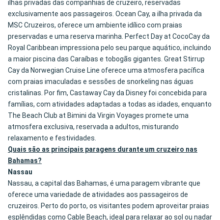
ilhas privadas das companhias de cruzeiro, reservadas
exclusivamente aos passageiros. Ocean Cay, a ilha privada da
MSC Cruzeiros, oferece um ambiente idílico com praias
preservadas e uma reserva marinha. Perfect Day at CocoCay da
Royal Caribbean impressiona pelo seu parque aquático, incluindo
a maior piscina das Caraíbas e tobogãs gigantes. Great Stirrup
Cay da Norwegian Cruise Line oferece uma atmosfera pacífica
com praias imaculadas e sessões de snorkeling nas águas
cristalinas. Por fim, Castaway Cay da Disney foi concebida para
famílias, com atividades adaptadas a todas as idades, enquanto
The Beach Club at Bimini da Virgin Voyages promete uma
atmosfera exclusiva, reservada a adultos, misturando
relaxamento e festividades.
Quais são as principais paragens durante um cruzeiro nas
Bahamas?
Nassau
Nassau, a capital das Bahamas, é uma paragem vibrante que
oferece uma variedade de atividades aos passageiros de
cruzeiros. Perto do porto, os visitantes podem aproveitar praias
esplêndidas como Cable Beach, ideal para relaxar ao sol ou nadar