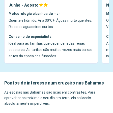
Junho - Agosto
Nov
Meteorologia e banhos de mar
Met
Quente e húmido. Ar a 30°C+. Águas muito quentes.
O c
Risco de aguaceiros curtos.
Vent
Conselho do especialista
Con
Ideal para as famílias que dependem das férias
A ép
escolares. As tarifas são muitas vezes mais baixas
mar
antes da época dos furacões.
nave
Pontos de interesse num cruzeiro nas Bahamas
As escalas nas Bahamas são ricas em contrastes. Para
aproveitar ao máximo o seu dia em terra, eis os locais
absolutamente imperdíveis.