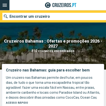
Encontrar um cruzeiro
Cruzeiros Bahamas : Ofertas e promoções 2026 -
Quando ir?
2027
810 cruzeiros encontrados
Data de partida
Portos
Companhias
Cruzeiro nas Bahamas: guia para escolher bem
Pesquisar
Um cruzeiro nas Bahamas permite desfrutar, em poucos
dias, de tudo o que torna uma escapadinha tropical tão
agradável: fazer uma escala fácil em Nassau, entre praias,
ambiente caribenho e locais como Paradise Island ou Atlantis,
e depois descobrir ilhas privadas como CocoCay, Ocean Cay,
Castaway Cay ou Bimini, com dias de banhos de mar,
ACESSO RÁPIDO