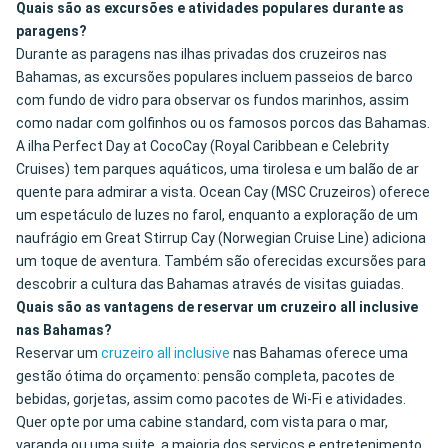
Quais são as excursões e atividades populares durante as
paragens?
Durante as paragens nas ilhas privadas dos cruzeiros nas
Bahamas, as excursões populares incluem passeios de barco
com fundo de vidro para observar os fundos marinhos, assim
como nadar com golfinhos ou os famosos porcos das Bahamas.
A ilha Perfect Day at CocoCay (Royal Caribbean e Celebrity
Cruises) tem parques aquáticos, uma tirolesa e um balão de ar
quente para admirar a vista. Ocean Cay (MSC Cruzeiros) oferece
um espetáculo de luzes no farol, enquanto a exploração de um
naufrágio em Great Stirrup Cay (Norwegian Cruise Line) adiciona
um toque de aventura. Também são oferecidas excursões para
descobrir a cultura das Bahamas através de visitas guiadas.
Quais são as vantagens de reservar um cruzeiro all inclusive
nas Bahamas?
Reservar um
cruzeiro all inclusive
nas Bahamas oferece uma
gestão ótima do orçamento: pensão completa, pacotes de
bebidas, gorjetas, assim como pacotes de Wi-Fi e atividades.
Quer opte por uma cabine standard, com vista para o mar,
varanda ou uma suite, a maioria dos serviços e entretenimento