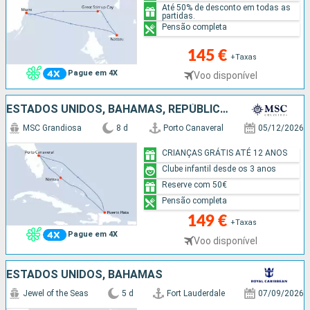
Até 50% de desconto em todas as
partidas.
Pensão completa
145 €
+Taxas
Pague em 4X
Voo disponível
ESTADOS UNIDOS, BAHAMAS, REPÚBLICA DOMINICANA
MSC Grandiosa
8 d
Porto Canaveral
05/12/2026
CRIANÇAS GRÁTIS ATÉ 12 ANOS
Clube infantil desde os 3 anos
Reserve com 50€
Pensão completa
149 €
+Taxas
Pague em 4X
Voo disponível
ESTADOS UNIDOS, BAHAMAS
Jewel of the Seas
5 d
Fort Lauderdale
07/09/2026