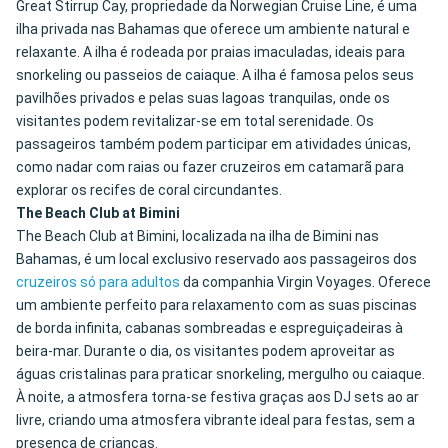
Great Stirrup Cay, propriedade da Norwegian Cruise Line, é uma
ilha privada nas Bahamas que oferece um ambiente natural e
relaxante. A ilha é rodeada por praias imaculadas, ideais para
snorkeling ou passeios de caiaque. A ilha é famosa pelos seus
pavilhões privados e pelas suas lagoas tranquilas, onde os
visitantes podem revitalizar-se em total serenidade. Os
passageiros também podem participar em atividades únicas,
como nadar com raias ou fazer cruzeiros em catamarã para
explorar os recifes de coral circundantes.
The Beach Club at Bimini
The Beach Club at Bimini, localizada na ilha de Bimini nas
Bahamas, é um local exclusivo reservado aos passageiros dos
cruzeiros só para adultos
da companhia Virgin Voyages. Oferece
um ambiente perfeito para relaxamento com as suas piscinas
de borda infinita, cabanas sombreadas e espreguiçadeiras à
beira-mar. Durante o dia, os visitantes podem aproveitar as
águas cristalinas para praticar snorkeling, mergulho ou caiaque.
À noite, a atmosfera torna-se festiva graças aos DJ sets ao ar
livre, criando uma atmosfera vibrante ideal para festas, sem a
presença de crianças.