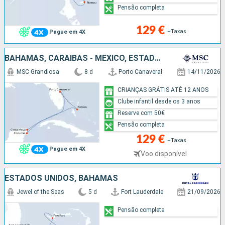
Pensão completa
129 €
+Taxas
Pague em 4X
BAHAMAS, CARAIBAS - MEXICO, ESTADOS UNIDOS
MSC Grandiosa
8 d
Porto Canaveral
14/11/2026
CRIANÇAS GRÁTIS ATÉ 12 ANOS
Clube infantil desde os 3 anos
Reserve com 50€
Pensão completa
129 €
+Taxas
Pague em 4X
Voo disponível
ESTADOS UNIDOS, BAHAMAS
Jewel of the Seas
5 d
Fort Lauderdale
21/09/2026
Pensão completa