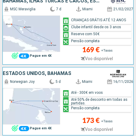
BAHAMAS, ILHAS TURCAS E CAICOS, ESTADOS UNIDOS
MSC Meraviglia
7 d
Miami
21/02/2027
CRIANÇAS GRÁTIS ATÉ 12 ANOS
Clube infantil desde os 3 anos
Reserve com 50€
Pensão completa
169 €
+Taxas
Pague em 4X
Voo disponível
ESTADOS UNIDOS, BAHAMAS
Norwegian Joy
5 d
Miami
16/11/2026
Até - 300€ em voos
Até 50% de desconto em todas as
partidas.
Pensão completa
173 €
+Taxas
Pague em 4X
Voo disponível