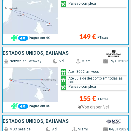
Pensão completa
149 €
+Taxas
Pague em 4X
ESTADOS UNIDOS, BAHAMAS
Norwegian Getaway
5 d
Miami
19/10/2026
Até - 300€ em voos
Até 50% de desconto em todas as
partidas.
Pensão completa
155 €
+Taxas
Pague em 4X
Voo disponível
ESTADOS UNIDOS, BAHAMAS
MSC Seaside
8 d
Miami
04/01/2027