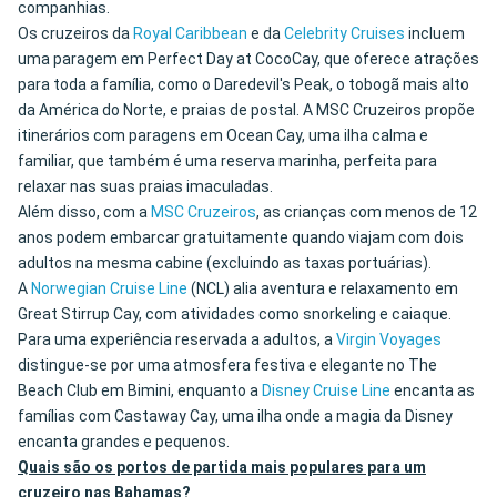
companhias.
Os cruzeiros da
Royal Caribbean
e da
Celebrity Cruises
incluem
uma paragem em Perfect Day at CocoCay, que oferece atrações
para toda a família, como o Daredevil's Peak, o tobogã mais alto
da América do Norte, e praias de postal. A MSC Cruzeiros propõe
itinerários com paragens em Ocean Cay, uma ilha calma e
familiar, que também é uma reserva marinha, perfeita para
relaxar nas suas praias imaculadas.
Além disso, com a
MSC Cruzeiros
, as crianças com menos de 12
anos podem embarcar gratuitamente quando viajam com dois
adultos na mesma cabine (excluindo as taxas portuárias).
A
Norwegian Cruise Line
(NCL) alia aventura e relaxamento em
Great Stirrup Cay, com atividades como snorkeling e caiaque.
Para uma experiência reservada a adultos, a
Virgin Voyages
distingue-se por uma atmosfera festiva e elegante no The
Beach Club em Bimini, enquanto a
Disney Cruise Line
encanta as
famílias com Castaway Cay, uma ilha onde a magia da Disney
encanta grandes e pequenos.
Quais são os portos de partida mais populares para um
cruzeiro nas Bahamas?