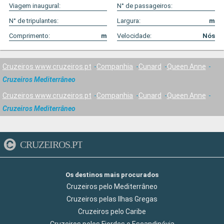
Viagem inaugural:
N° de passageiros:
N° de tripulantes:
Largura:
m
Comprimento:
m
Velocidade:
Nós
Cruzeiros www.cruzeiros.pt
Companhia
Cunard
Queen Anne
Cruzeiros Mediterrâneo
Cruzeiros www.cruzeiros.pt
Companhia
Cunard
Queen Anne
Cruzeiros Mediterrâneo
CRUZEIROS.PT
Os destinos mais procurados
Cruzeiros pelo Mediterrâneo
Cruzeiros pelas Ilhas Gregas
Cruzeiros pelo Caribe
Cruzeiros pelos Fiordes e Escandinávia