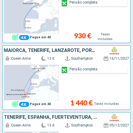
Pensão completa
Taxas
930 €
Pague em 4X
incluídas
MAIORCA, TENERIFE, LANZAROTE, PORTUGAL, REINO UNIDO
Queen Anne
13 d
Southampton
16/11/2027
Pensão completa
1 440 €
Taxas incluídas
Pague em 4X
TENERIFE, ESPANHA, FUERTEVENTURA, PORTUGAL, REINO UNIDO
Queen Anne
13 d
Southampton
05/12/2027