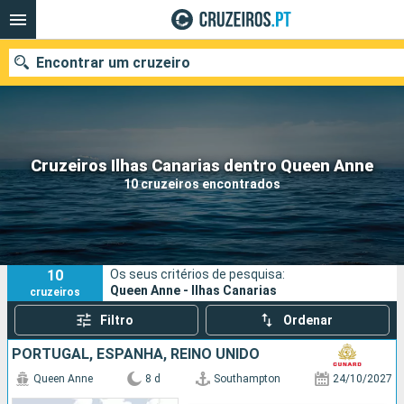
Encontrar um cruzeiro
Quando ir?
Cruzeiros Ilhas Canarias dentro Queen Anne
10 cruzeiros encontrados
Data de partida
Portos
Companhias
10
Os seus critérios de pesquisa:
Pesquisar
Queen Anne - Ilhas Canarias
cruzeiros
Filtro
Ordenar
PORTUGAL, ESPANHA, REINO UNIDO
Queen Anne
8 d
Southampton
24/10/2027