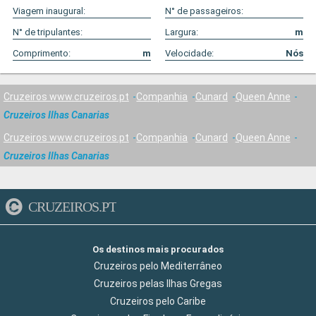
Viagem inaugural:
N° de passageiros:
N° de tripulantes:
Largura:
m
Comprimento:
m
Velocidade:
Nós
Cruzeiros www.cruzeiros.pt
Companhia
Cunard
Queen Anne
Cruzeiros Ilhas Canarias
Cruzeiros www.cruzeiros.pt
Companhia
Cunard
Queen Anne
Cruzeiros Ilhas Canarias
CRUZEIROS.PT
Os destinos mais procurados
Cruzeiros pelo Mediterrâneo
Cruzeiros pelas Ilhas Gregas
Cruzeiros pelo Caribe