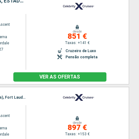
SÃO MARTINHO, SANTA LÚCIA, GRENADA, DOMINICA, ANTÍGUA E BARBUDA, ESTADOS UNIDOS
Ascent
desde
851 €
terna
Taxas: +141 €
erdale
27
Cruzeiro de Luxo
Pensão completa
VER AS OFERTAS
Itinerário : Fort Lauderdale, Charlotte Amalie, Antigua, Bridgetown, Castries, Basseterre (St Kitts), Fort Lauderdale
Ascent
desde
897 €
terna
Taxas: +153 €
erdale