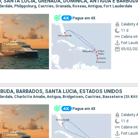
uderdale, Philippsburg, Castries, Granada, Roseau, Antigua, Fort Lauderdale
Pague em 4X
Celebrity 
11 d
Cabine in
Fort Laud
05/02/20
RBUDA, BARBADOS, SANTA LÚCIA, ESTADOS UNIDOS
Pague em 4X
Celebrity 
11 d
Cabine in
Fort Laud