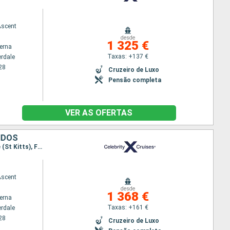
Ascent
desde
1 325 €
terna
Taxas: +137 €
erdale
28
Cruzeiro de Luxo
Pensão completa
VER AS OFERTAS
IDOS
Itinerário : Fort Lauderdale, Charlotte Amalie, Antigua, Bridgetown, Castries, Roseau, Basseterre (St Kitts), Fort Lauderdale
Ascent
desde
1 368 €
terna
Taxas: +161 €
erdale
28
Cruzeiro de Luxo