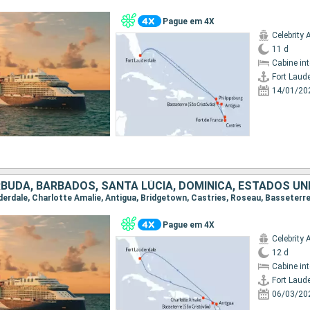
Pague em 4X
Celebrity 
11 d
Cabine in
Fort Laud
14/01/20
RBUDA, BARBADOS, SANTA LÚCIA, DOMINICA, ESTADOS UN
Pague em 4X
Celebrity 
12 d
Cabine in
Fort Laud
06/03/20