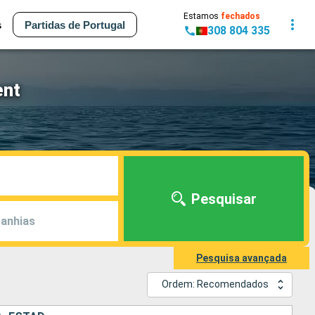
Estamos
fechados
s
Partidas de Portugal
308 804 335
ent
Pesquisar
anhias
Pesquisa avançada
Ordem: Recomendados