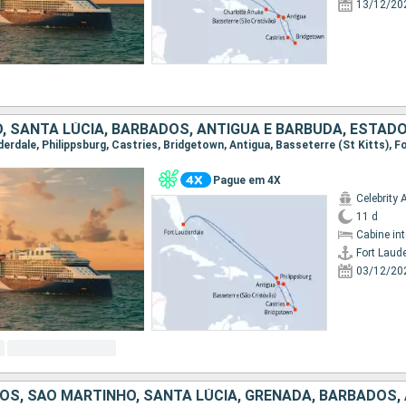
13/12/20
, SANTA LÚCIA, BARBADOS, ANTÍGUA E BARBUDA, ESTAD
uderdale, Philippsburg, Castries, Bridgetown, Antigua, Basseterre (St Kitts), 
Pague em 4X
Celebrity 
11 d
Cabine in
Fort Laud
03/12/20