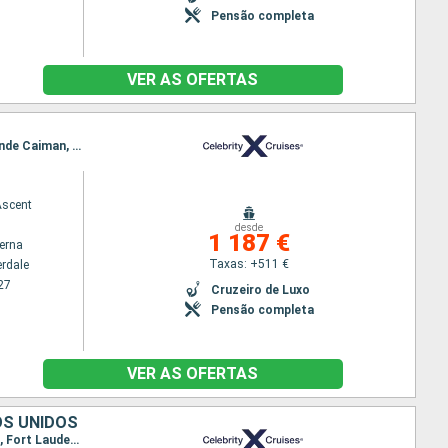
Pensão completa
VER AS OFERTAS
Itinerário : Fort Lauderdale, Aruba, Curaçao (Willemstad), Canal do Panamá, Colon - Panama, Grande Caiman, Bimini, Fort Lauderdale
Ascent
desde
1 187 €
terna
Taxas: +511 €
erdale
27
Cruzeiro de Luxo
Pensão completa
VER AS OFERTAS
OS UNIDOS
Itinerário : Fort Lauderdale, Philippsburg, Fort de France, Castries, Antigua, Basseterre (St Kitts), Fort Lauderdale