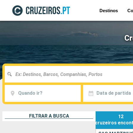
Destinos
Co
Cr
Quando ir?
Data de partida
FILTRAR A BUSCA
12
cruzeiros
encon