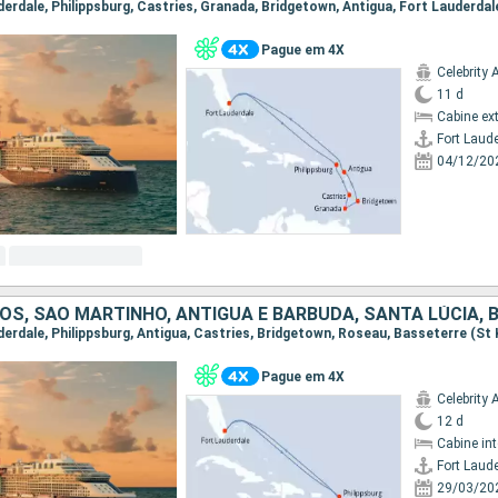
uderdale, Philippsburg, Castries, Granada, Bridgetown, Antigua, Fort Lauderdal
Pague em 4X
Celebrity 
11 d
Cabine ex
Fort Laud
04/12/20
Pague em 4X
Celebrity 
12 d
Cabine in
Fort Laud
29/03/20