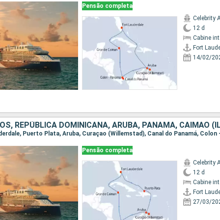
Pensão completa
Celebrity 
12 d
Cabine in
Fort Laud
14/02/20
OS, REPÚBLICA DOMINICANA, ARUBA, PANAMA, CAIMÃO (I
Pensão completa
Celebrity 
12 d
Cabine in
Fort Laud
27/03/20