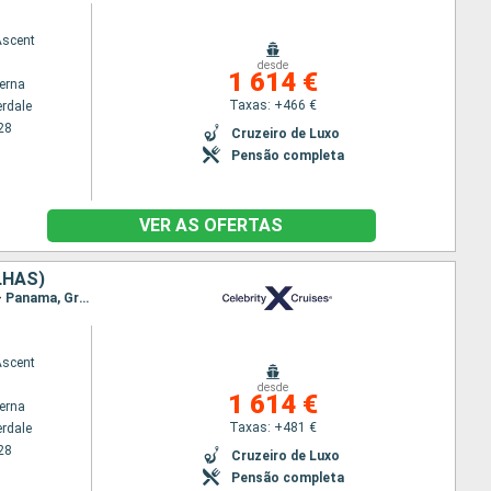
Ascent
desde
1 614 €
terna
Taxas: +466 €
erdale
28
Cruzeiro de Luxo
Pensão completa
VER AS OFERTAS
LHAS)
Itinerário : Fort Lauderdale, Puerto Plata, Aruba, Curaçao (Willemstad), Canal do Panamá, Colon - Panama, Grande Caiman, Fort Lauderdale
Ascent
desde
1 614 €
terna
Taxas: +481 €
erdale
28
Cruzeiro de Luxo
Pensão completa