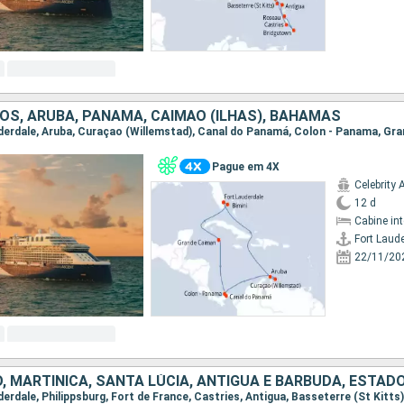
OS, ARUBA, PANAMA, CAIMÃO (ILHAS), BAHAMAS
Pague em 4X
Celebrity 
12 d
Cabine in
Fort Laud
22/11/20
, MARTINICA, SANTA LÚCIA, ANTÍGUA E BARBUDA, ESTAD