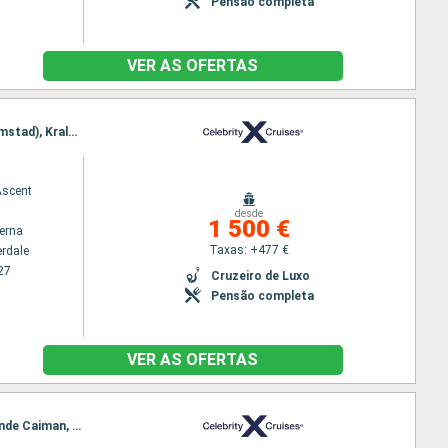
Pensão completa
VER AS OFERTAS
Itinerário : Fort Lauderdale, Cartagena, Canal do Panamá, Colon - Panama, Aruba, Curaçao (Willemstad), Kralendijk, Fort Lauderdale
Ascent
desde
1 500 €
terna
Taxas: +477 €
erdale
27
Cruzeiro de Luxo
Pensão completa
VER AS OFERTAS
Itinerário : Fort Lauderdale, Aruba, Curaçao (Willemstad), Canal do Panamá, Colon - Panama, Grande Caiman, Fort Lauderdale