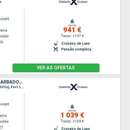
e
Ascent
desde
941 €
terna
Taxas: +137 €
erdale
26
Cruzeiro de Luxo
Pensão completa
VER AS OFERTAS
ESTADOS UNIDOS, SÃO MARTINHO, ANTÍGUA E BARBUDA, SANTA LÚCIA, BARBADOS, DOMINICA
Itinerário : Fort Lauderdale, Philippsburg, Antigua, Castries, Bridgetown, Roseau, Basseterre (St Kitts), Fort Lauderdale
Ascent
desde
1 039 €
terna
Taxas: +159 €
erdale
27
Cruzeiro de Luxo