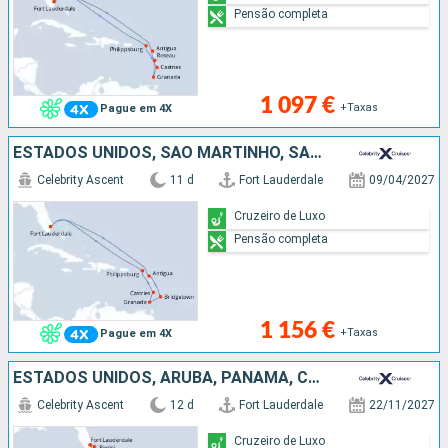
Pensão completa
1 097 €
+Taxas
Pague em 4X
ESTADOS UNIDOS, SÃO MARTINHO, SANTA LÚCIA, GRENADA, BARBADOS, ANTÍGUA E BARBUDA
Celebrity Ascent
11 d
Fort Lauderdale
09/04/2027
Cruzeiro de Luxo
Pensão completa
1 156 €
+Taxas
Pague em 4X
ESTADOS UNIDOS, ARUBA, PANAMA, CAIMÃO (ILHAS), BAHAMAS
Celebrity Ascent
12 d
Fort Lauderdale
22/11/2027
Cruzeiro de Luxo