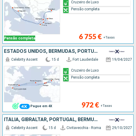
Cruzeiro de Luxo
Pensão completa
6 755 €
+Taxas
Pensão completa
ESTADOS UNIDOS, BERMUDAS, PORTUGAL, ESPANHA, ITÁLIA
Celebrity Ascent
15 d
Fort Lauderdale
19/04/2027
Cruzeiro de Luxo
Pensão completa
972 €
+Taxas
Pague em 4X
ITÁLIA, GIBRALTAR, PORTUGAL, BERMUDAS, ESTADOS UNIDOS
Celebrity Ascent
15 d
Civitavecchia - Roma
29/10/2027