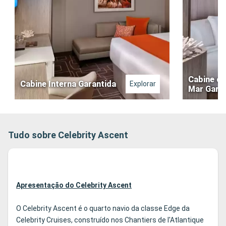
Cabine co
Cabine Interna Garantida
Explorar
Mar Gara
Tudo sobre Celebrity Ascent
Apresentação do Celebrity Ascent
O Celebrity Ascent é o quarto navio da classe Edge da
Celebrity Cruises, construído nos Chantiers de l'Atlantique