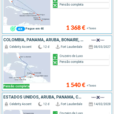
Pensão completa
1 368 €
+Taxas
Pague em 4X
COLÔMBIA, PANAMA, ARUBA, BONAIRE, ESTADOS UNIDOS
Celebrity Ascent
12 d
Fort Lauderdale
08/03/2027
Cruzeiro de Luxo
Pensão completa
1 540 €
+Taxas
Pensão completa
ESTADOS UNIDOS, ARUBA, PANAMA, CAIMÃO (ILHAS)
Celebrity Ascent
12 d
Fort Lauderdale
14/02/2028
Cruzeiro de Luxo