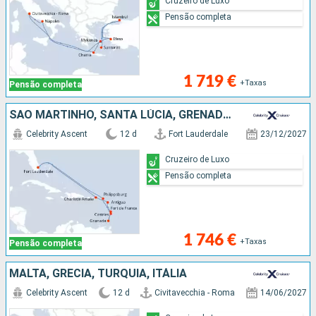
Cruzeiro de Luxo
Pensão completa
1 719 €
+Taxas
Pensão completa
SÃO MARTINHO, SANTA LÚCIA, GRENADA, MARTINICA, ANTÍGUA E BARBUDA, ESTADOS UNIDOS
Celebrity Ascent
12 d
Fort Lauderdale
23/12/2027
Cruzeiro de Luxo
Pensão completa
1 746 €
+Taxas
Pensão completa
MALTA, GRÉCIA, TURQUIA, ITÁLIA
Celebrity Ascent
12 d
Civitavecchia - Roma
14/06/2027