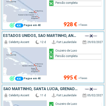
Pensão completa
928 €
+Taxas
Pague em 4X
ESTADOS UNIDOS, SÃO MARTINHO, ANTÍGUA E BARBUDA, SANTA LÚCIA, BARBADOS, DOMINICA
Celebrity Ascent
12 d
Fort Lauderdale
29/03/2027
Cruzeiro de Luxo
Pensão completa
995 €
+Taxas
Pague em 4X
SÃO MARTINHO, SANTA LÚCIA, GRENADA, DOMINICA, ANTÍGUA E BARBUDA, ESTADOS UNIDOS
Celebrity Ascent
11 d
Fort Lauderdale
05/02/2027
Cruzeiro de Luxo