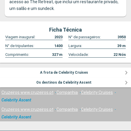
acesso ao The Retreat, que inclui um restaurante privado,
um salão e um sundeck.
Ficha Técnica
Viagem inaugural:
2023
N° de passageiros:
3950
N° de tripulantes:
1400
Largura:
39
m
Comprimento:
327
m
Velocidade:
22
Nós
A frota de Celebrity Cruises
Os destinos da Celebrity Ascent
Cruzeiros www.cruzeiros.pt
Companhia
Celebrity Cruises
Celebrity Ascent
Cruzeiros www.cruzeiros.pt
Companhia
Celebrity Cruises
Celebrity Ascent