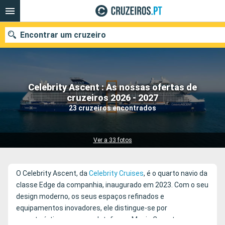
Encontrar um cruzeiro
Celebrity Ascent : As nossas ofertas de
Quando ir?
cruzeiros 2026 - 2027
23 cruzeiros encontrados
Data de partida
Portos
Companhias
Ver a 33 fotos
Pesquisar
O Celebrity Ascent, da
Celebrity Cruises
, é o quarto navio da
classe Edge da companhia, inaugurado em 2023. Com o seu
design moderno, os seus espaços refinados e
equipamentos inovadores, ele distingue-se por
características como a plataforma Magic Carpet e