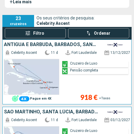
+
Leia mais
espaços exteriores, incluindo o Rooftop Garden, que
oferecem uma atmosfera ideal para relaxar. O Celebrity
Ascent conta com quatro navios irmãos: o
Celebrity Edge
, o
23
Os seus critérios de pesquisa:
Celebrity Ascent
cruzeiros
Celebrity Apex
, o
Celebrity Beyond
e o
Celebrity Xcel
.
Filtro
Ordenar
ANTÍGUA E BARBUDA, BARBADOS, SANTA LÚCIA, ESTADOS UNIDOS
Celebrity Ascent
11 d
Fort Lauderdale
13/12/2027
Cruzeiro de Luxo
Pensão completa
918 €
+Taxas
Pague em 4X
SÃO MARTINHO, SANTA LÚCIA, BARBADOS, ANTÍGUA E BARBUDA, ESTADOS UNIDOS
Celebrity Ascent
11 d
Fort Lauderdale
03/12/2027
Cruzeiro de Luxo