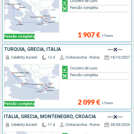
Cruzeiro de Luxo
Pensão completa
1 907 €
+Taxas
Pensão completa
TURQUIA, GRÉCIA, ITÁLIA
Celebrity Ascent
12 d
Civitavecchia - Roma
18/10/2027
Cruzeiro de Luxo
Pensão completa
2 099 €
+Taxas
Pensão completa
ITÁLIA, GRÉCIA, MONTENEGRO, CROÁCIA
Celebrity Ascent
11 d
Civitavecchia - Roma
28/08/2026