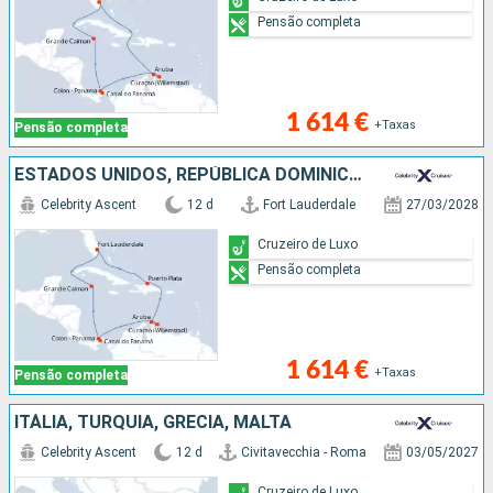
Pensão completa
1 614 €
+Taxas
Pensão completa
ESTADOS UNIDOS, REPÚBLICA DOMINICANA, ARUBA, PANAMA, CAIMÃO (ILHAS)
Celebrity Ascent
12 d
Fort Lauderdale
27/03/2028
Cruzeiro de Luxo
Pensão completa
1 614 €
+Taxas
Pensão completa
ITÁLIA, TURQUIA, GRÉCIA, MALTA
Celebrity Ascent
12 d
Civitavecchia - Roma
03/05/2027
Cruzeiro de Luxo