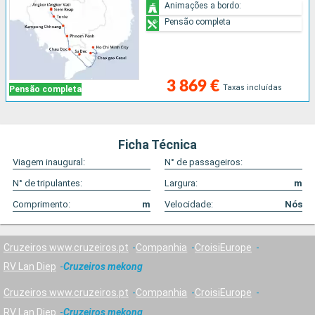
Animações a bordo:
Pensão completa
3 869 €
Taxas incluídas
Pensão completa
Ficha Técnica
Viagem inaugural:
N° de passageiros:
N° de tripulantes:
Largura:
m
Comprimento:
m
Velocidade:
Nós
Cruzeiros www.cruzeiros.pt
Companhia
CroisiEurope
RV Lan Diep
Cruzeiros mekong
Cruzeiros www.cruzeiros.pt
Companhia
CroisiEurope
RV Lan Diep
Cruzeiros mekong