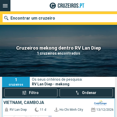
Encontrar um cruzeiro
Quando ir?
Cruzeiros mekong dentro RV Lan Diep
1 cruzeiros encontrados
Data de partida
Portos
Companhias
1
Os seus critérios de pesquisa:
Pesquisar
RV Lan Diep - mekong
cruzeiros
Filtro
Ordenar
VIETNAM, CAMBOJA
RV Lan Diep
11 d
Ho Chi Minh City
13/12/2026