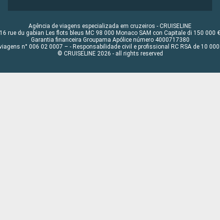
Agência de viagens especializada em cruzeiros - CRUISELINE
16 rue du gabian Les flots bleus MC 98 000 Monaco SAM con Capitale di 150 000 
Garantia financeira Groupama Apólice número 4000717380
viagens n° 006 02 0007 – - Responsabilidade civil e profissional RC RSA de 10 0
© CRUISELINE 2026 - all rights reserved