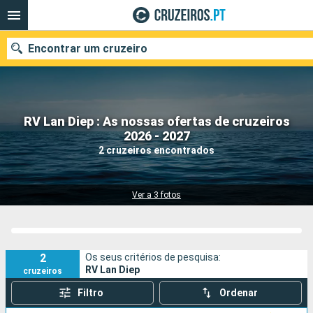
Encontrar um cruzeiro
RV Lan Diep : As nossas ofertas de cruzeiros
Quando ir?
2026 - 2027
2 cruzeiros encontrados
Data de partida
Portos
Companhias
Ver a 3 fotos
Pesquisar
2
Os seus critérios de pesquisa:
RV Lan Diep
cruzeiros
Filtro
Ordenar