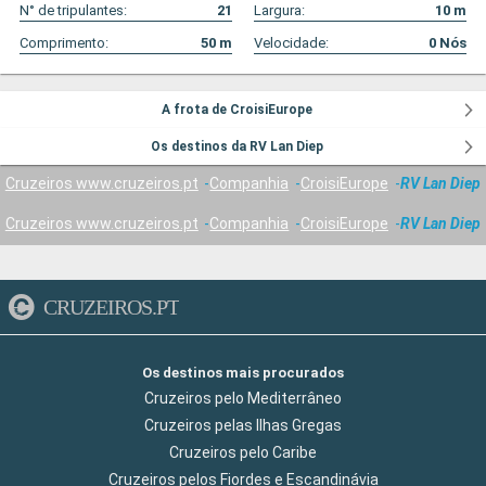
N° de tripulantes:
21
Largura:
10
m
Comprimento:
50
m
Velocidade:
0
Nós
A frota de CroisiEurope
Os destinos da RV Lan Diep
Cruzeiros www.cruzeiros.pt
Companhia
CroisiEurope
RV Lan Diep
Cruzeiros www.cruzeiros.pt
Companhia
CroisiEurope
RV Lan Diep
CRUZEIROS.PT
Os destinos mais procurados
Cruzeiros pelo Mediterrâneo
Cruzeiros pelas Ilhas Gregas
Cruzeiros pelo Caribe
Cruzeiros pelos Fiordes e Escandinávia