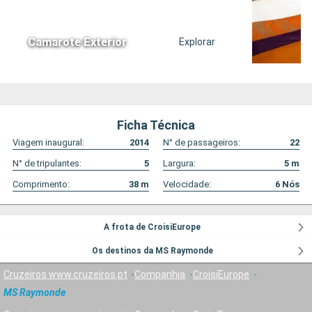
Camarote Exterior
Explorar
Ficha Técnica
Viagem inaugural:
2014
N° de passageiros:
22
N° de tripulantes:
5
Largura:
5
m
Comprimento:
38
m
Velocidade:
6
Nós
A frota de CroisiEurope
Os destinos da MS Raymonde
Cruzeiros www.cruzeiros.pt
Companhia
CroisiEurope
MS Raymonde