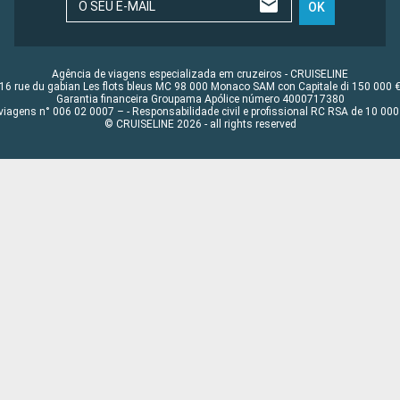
O SEU E-MAIL
OK
Agência de viagens especializada em cruzeiros - CRUISELINE
16 rue du gabian Les flots bleus MC 98 000 Monaco SAM con Capitale di 150 000 
Garantia financeira Groupama Apólice número 4000717380
viagens n° 006 02 0007 – - Responsabilidade civil e profissional RC RSA de 10 0
© CRUISELINE 2026 - all rights reserved