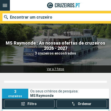
Encontrar um cruzeiro
MS Raymonde : As nossas ofertas de cruzeiros
Quando ir?
2026 - 2027
3 cruzeiros encontrados
Data de partida
Portos
Companhias
Ver a 7 fotos
Pesquisar
3
Os seus critérios de pesquisa:
MS Raymonde
cruzeiros
Filtro
Ordenar