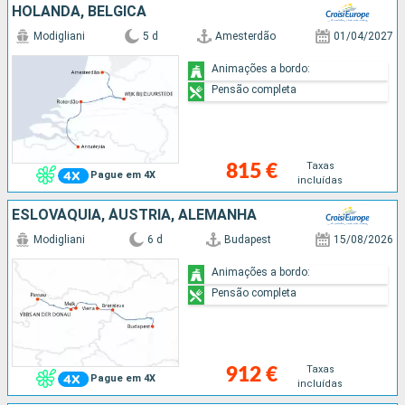
HOLANDA, BÉLGICA
Modigliani
5 d
Amesterdão
01/04/2027
Animações a bordo:
Pensão completa
Taxas
815 €
Pague em 4X
incluídas
ESLOVÁQUIA, ÁUSTRIA, ALEMANHA
Modigliani
6 d
Budapest
15/08/2026
Animações a bordo:
Pensão completa
Taxas
912 €
Pague em 4X
incluídas