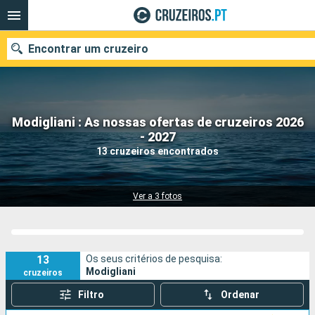
Encontrar um cruzeiro
Modigliani : As nossas ofertas de cruzeiros 2026
Quando ir?
- 2027
13 cruzeiros encontrados
Data de partida
Portos
Companhias
Ver a 3 fotos
Pesquisar
13
Os seus critérios de pesquisa:
Modigliani
cruzeiros
Filtro
Ordenar