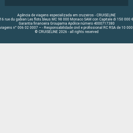
Agência de viagens especializada em cruzeiros - CRUISELINE
16 rue du gabian Les flots bleus MC 98 000 Monaco SAM con Capitale di 150 000 
Garantia financeira Groupama Apólice número 4000717380
viagens n° 006 02 0007 – - Responsabilidade civil e profissional RC RSA de 10 0
© CRUISELINE 2026 - all rights reserved