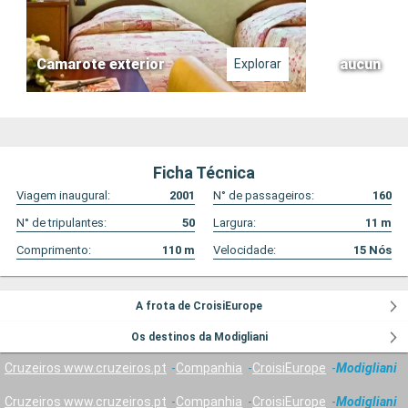
Camarote exterior
aucun
Explorar
Ficha Técnica
Viagem inaugural:
2001
N° de passageiros:
160
N° de tripulantes:
50
Largura:
11
m
Comprimento:
110
m
Velocidade:
15
Nós
A frota de CroisiEurope
Os destinos da Modigliani
Cruzeiros www.cruzeiros.pt
Companhia
CroisiEurope
Modigliani
Cruzeiros www.cruzeiros.pt
Companhia
CroisiEurope
Modigliani