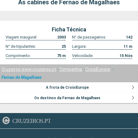
As cabines de Fernao de Magalhaes
Ficha Técnica
Viagem inaugural:
2003
N° de passageiros:
142
N° de tripulantes:
25
Largura:
11
m
Comprimento:
75
m
Velocidade:
15
Nós
Cruzeiros www.cruzeiros.pt
Companhia
CroisiEurope
Fernao de Magalhaes
A frota de CroisiEurope
Os destinos da Fernao de Magalhaes
CRUZEIROS.PT