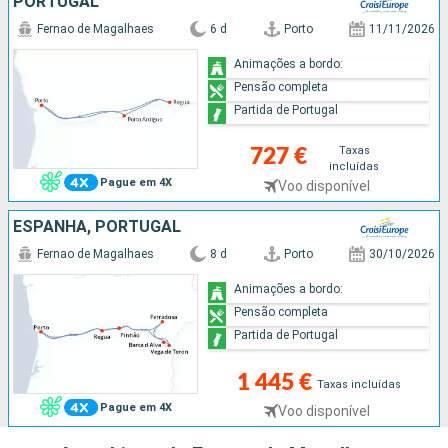
PORTUGAL
Fernao de Magalhaes
6 d
Porto
11/11/2026
Animações a bordo:
Pensão completa
Partida de Portugal
Taxas
727 €
incluídas
Pague em 4X
Voo disponível
ESPANHA, PORTUGAL
Fernao de Magalhaes
8 d
Porto
30/10/2026
Animações a bordo:
Pensão completa
Partida de Portugal
1 445 €
Taxas incluídas
Pague em 4X
Voo disponível