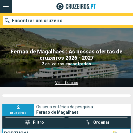
Encontrar um cruzeiro
Fernao de Magalhaes : As nossas ofertas de
Quando ir?
cruzeiros 2026 - 2027
2 cruzeiros encontrados
Data de partida
Portos
Companhias
Ver a 14 fotos
Pesquisar
2
Os seus critérios de pesquisa:
Fernao de Magalhaes
cruzeiros
Filtro
Ordenar