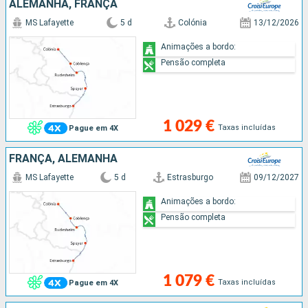
ALEMANHA, FRANÇA
MS Lafayette
5 d
Colónia
13/12/2026
Animações a bordo:
Pensão completa
1 029 €
Taxas incluídas
Pague em 4X
FRANÇA, ALEMANHA
MS Lafayette
5 d
Estrasburgo
09/12/2027
Animações a bordo:
Pensão completa
1 079 €
Taxas incluídas
Pague em 4X