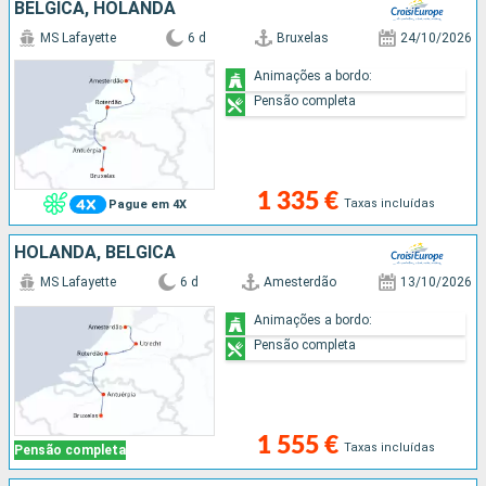
BÉLGICA, HOLANDA
MS Lafayette
6 d
Bruxelas
24/10/2026
Animações a bordo:
Pensão completa
1 335 €
Taxas incluídas
Pague em 4X
HOLANDA, BÉLGICA
MS Lafayette
6 d
Amesterdão
13/10/2026
Animações a bordo:
Pensão completa
1 555 €
Taxas incluídas
Pensão completa