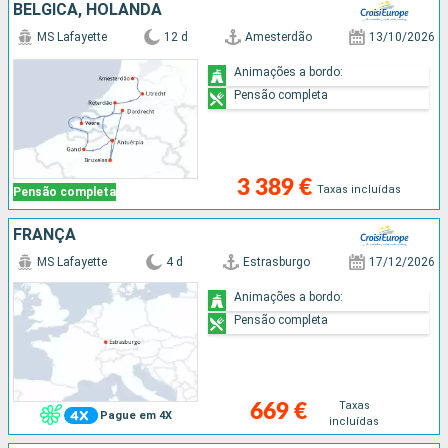
BÉLGICA, HOLANDA
MS Lafayette
12 d
Amesterdão
13/10/2026
Animações a bordo:
Pensão completa
3 389 €
Taxas incluídas
Pensão completa
FRANÇA
MS Lafayette
4 d
Estrasburgo
17/12/2026
Animações a bordo:
Pensão completa
Taxas
669 €
Pague em 4X
incluídas