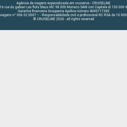
Agência de viagens especializada em cruzeiros - CRUISELINE
16 rue du gabian Les flots bleus MC 98 000 Monaco SAM con Capitale di 150 000 
Garantia financeira Groupama Apólice número 4000717380
viagens n° 006 02 0007 – - Responsabilidade civil e profissional RC RSA de 10 0
© CRUISELINE 2026 - all rights reserved