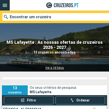
Encontrar um cruzeiro
MS Lafayette : As nossas ofertas de cruzeiros
Quando ir?
2026 - 2027
13 cruzeiros encontrados
Data de partida
Portos
Companhias
Ver a 18 fotos
Pesquisar
13
Os seus critérios de pesquisa:
MS Lafayette
cruzeiros
Filtro
Ordenar