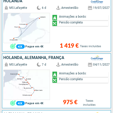
HOLANDA
MS Lafayette
6 d
Amesterdão
19/07/2027
Animações a bordo:
Pensão completa
1 419 €
Taxas incluídas
Pague em 4X
HOLANDA, ALEMANHA, FRANÇA
MS Lafayette
7 d
Amesterdão
04/11/2027
Animações a bordo:
Pensão completa
Taxas
975 €
Pague em 4X
incluídas