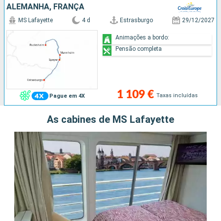
ALEMANHA, FRANÇA
MS Lafayette
4 d
Estrasburgo
29/12/2027
Animações a bordo:
Pensão completa
1 109 €
Taxas incluídas
Pague em 4X
As cabines de MS Lafayette