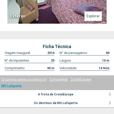
Exterior
Explorar
Ficha Técnica
Viagem inaugural:
2014
N° de passageiros:
80
N° de tripulantes:
25
Largura:
10
m
Comprimento:
90
m
Velocidade:
14
Nós
Cruzeiros www.cruzeiros.pt
Companhia
CroisiEurope
MS Lafayette
A frota de CroisiEurope
Os destinos da MS Lafayette