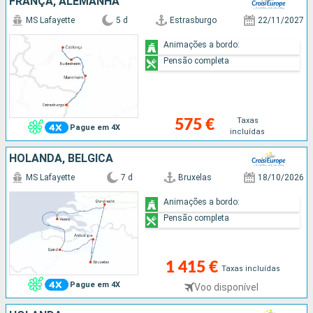
FRANÇA, ALEMANHA
MS Lafayette
5 d
Estrasburgo
22/11/2027
Animações a bordo:
Pensão completa
Taxas
575 €
Pague em 4X
incluídas
HOLANDA, BÉLGICA
MS Lafayette
7 d
Bruxelas
18/10/2026
Animações a bordo:
Pensão completa
1 415 €
Taxas incluídas
Pague em 4X
Voo disponível