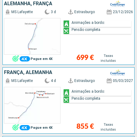
ALEMANHA, FRANÇA
MS Lafayette
3 d
Estrasburgo
23/12/2026
Animações a bordo:
Pensão completa
Taxas
699 €
Pague em 4X
incluídas
FRANÇA, ALEMANHA
MS Lafayette
4 d
Estrasburgo
05/03/2027
Animações a bordo:
Pensão completa
Taxas
855 €
Pague em 4X
incluídas