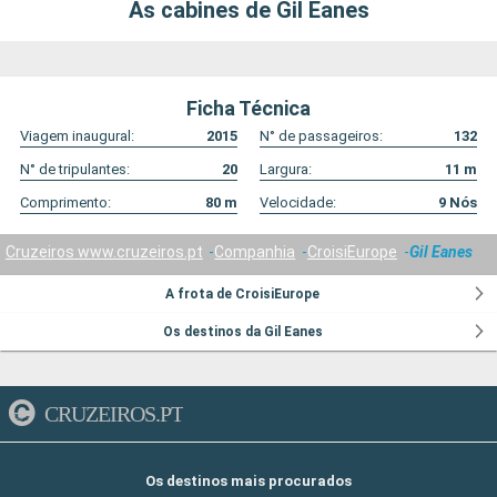
As cabines de Gil Eanes
Ficha Técnica
Viagem inaugural:
2015
N° de passageiros:
132
N° de tripulantes:
20
Largura:
11
m
Comprimento:
80
m
Velocidade:
9
Nós
Cruzeiros www.cruzeiros.pt
Companhia
CroisiEurope
Gil Eanes
A frota de CroisiEurope
Os destinos da Gil Eanes
CRUZEIROS.PT
Os destinos mais procurados