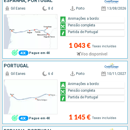
ESPANHA, PORTUGAL
Gil Eanes
8 d
Porto
13/08/2026
Animações a bordo:
Pensão completa
Partida de Portugal
1 043 €
Taxas incluídas
Pague em 4X
Voo disponível
PORTUGAL
Gil Eanes
6 d
Porto
10/11/2027
Animações a bordo:
Pensão completa
Partida de Portugal
1 145 €
Taxas incluídas
Pague em 4X