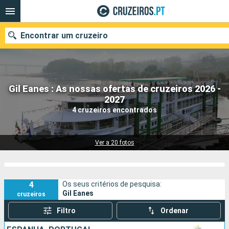
Encontrar um cruzeiro
Gil Eanes : As nossas ofertas de cruzeiros 2026 -
Quando ir?
2027
4 cruzeiros encontrados
Data de partida
Portos
Companhias
Ver a 20 fotos
Pesquisar
4
Os seus critérios de pesquisa:
Gil Eanes
cruzeiros
Filtro
Ordenar