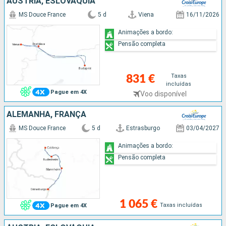
ÁUSTRIA, ESLOVÁQUIA
MS Douce France
5 d
Viena
16/11/2026
Animações a bordo:
Pensão completa
Taxas
831 €
incluídas
Pague em 4X
Voo disponível
ALEMANHA, FRANÇA
MS Douce France
5 d
Estrasburgo
03/04/2027
Animações a bordo:
Pensão completa
1 065 €
Taxas incluídas
Pague em 4X