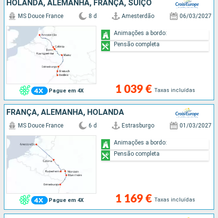
HOLANDA, ALEMANHA, FRANÇA, SUÍÇO
MS Douce France
8 d
Amesterdão
06/03/2027
Animações a bordo:
Pensão completa
1 039 €
Taxas incluídas
Pague em 4X
FRANÇA, ALEMANHA, HOLANDA
MS Douce France
6 d
Estrasburgo
01/03/2027
Animações a bordo:
Pensão completa
1 169 €
Taxas incluídas
Pague em 4X