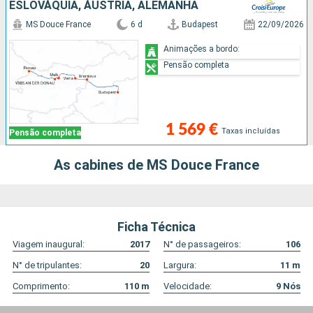
ESLOVÁQUIA, ÁUSTRIA, ALEMANHA
MS Douce France
6 d
Budapest
22/09/2026
Animações a bordo:
Pensão completa
1 569 €
Taxas incluídas
Pensão completa
As cabines de MS Douce France
Ficha Técnica
Viagem inaugural:
2017
N° de passageiros:
106
N° de tripulantes:
20
Largura:
11
m
Comprimento:
110
m
Velocidade:
9
Nós