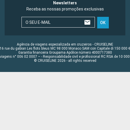
Newsletters
Receba as nossas promoções exclusivas
O SEU E-MAIL
OK
Agência de viagens especializada em cruzeiros - CRUISELINE
16 rue du gabian Les flots bleus MC 98 000 Monaco SAM con Capitale di 150 000 
Garantia financeira Groupama Apólice número 4000717380
viagens n° 006 02 0007 – - Responsabilidade civil e profissional RC RSA de 10 0
© CRUISELINE 2026 - all rights reserved