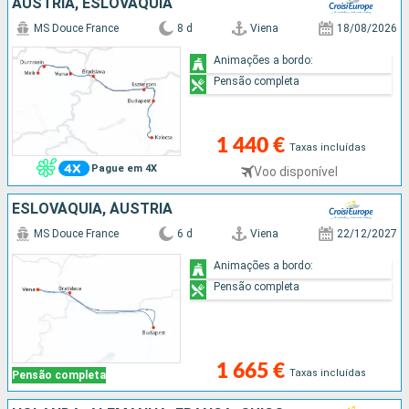
ÁUSTRIA, ESLOVÁQUIA
MS Douce France
8 d
Viena
18/08/2026
Animações a bordo:
Pensão completa
1 440 €
Taxas incluídas
Pague em 4X
Voo disponível
ESLOVÁQUIA, ÁUSTRIA
MS Douce France
6 d
Viena
22/12/2027
Animações a bordo:
Pensão completa
1 665 €
Taxas incluídas
Pensão completa