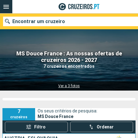
Encontrar um cruzeiro
MS Douce France : As nossas ofertas de
Quando ir?
cruzeiros 2026 - 2027
7 cruzeiros encontrados
Data de partida
Portos
Companhias
Ver a 3 fotos
Pesquisar
7
Os seus critérios de pesquisa:
MS Douce France
cruzeiros
Filtro
Ordenar