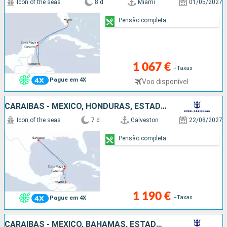
Icon of the seas
8 d
Miami
01/05/2027
Pensão completa
1 067 €
+Taxas
Pague em 4X
Voo disponível
CARAIBAS - MEXICO, HONDURAS, ESTADOS UNIDOS
Icon of the seas
7 d
Galveston
22/08/2027
Pensão completa
1 190 €
+Taxas
Pague em 4X
CARAIBAS - MEXICO, BAHAMAS, ESTADOS UNIDOS