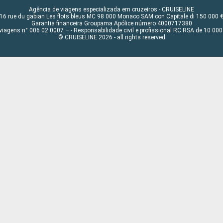
Agência de viagens especializada em cruzeiros - CRUISELINE
16 rue du gabian Les flots bleus MC 98 000 Monaco SAM con Capitale di 150 000 
Garantia financeira Groupama Apólice número 4000717380
viagens n° 006 02 0007 – - Responsabilidade civil e profissional RC RSA de 10 0
© CRUISELINE 2026 - all rights reserved