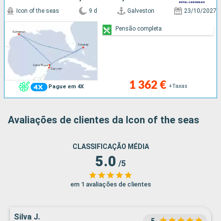
Icon of the seas
9 d
Galveston
23/10/2027
Pensão completa
1 362 €
+Taxas
Pague em 4X
Avaliações de clientes da Icon of the seas
CLASSIFICAÇÃO MÉDIA
5.0
/5
em 1 avaliações de clientes
Silva J.
5