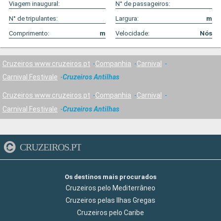
Viagem inaugural:
N° de passageiros:
N° de tripulantes:
Largura:
m
Comprimento:
m
Velocidade:
Nós
Cruzeiros www.cruzeiros.pt
Companhia
Carnival
Carnival Festivale
Cruzeiros Antilhas
Cruzeiros www.cruzeiros.pt
Companhia
Carnival
Carnival Festivale
Cruzeiros Antilhas
CRUZEIROS.PT
Os destinos mais procurados
Cruzeiros pelo Mediterrâneo
Cruzeiros pelas Ilhas Gregas
Cruzeiros pelo Caribe