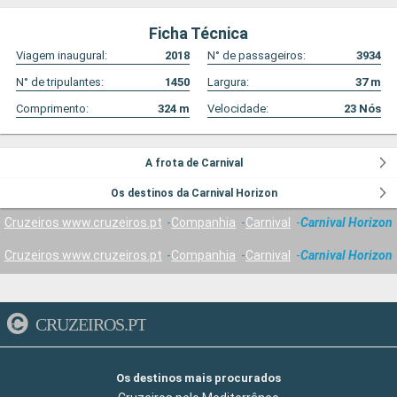
Ficha Técnica
Viagem inaugural:
2018
N° de passageiros:
3934
N° de tripulantes:
1450
Largura:
37
m
Comprimento:
324
m
Velocidade:
23
Nós
A frota de Carnival
Os destinos da Carnival Horizon
Cruzeiros www.cruzeiros.pt
Companhia
Carnival
Carnival Horizon
Cruzeiros www.cruzeiros.pt
Companhia
Carnival
Carnival Horizon
CRUZEIROS.PT
Os destinos mais procurados