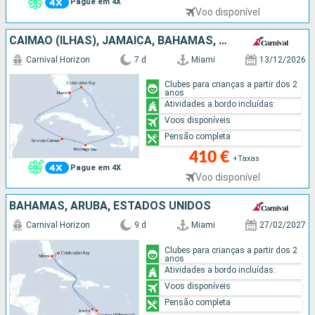
Pague em 4X
Voo disponível
CAIMÃO (ILHAS), JAMAICA, BAHAMAS, ESTADOS UNIDOS
Carnival Horizon
7 d
Miami
13/12/2026
Clubes para crianças a partir dos 2
anos
Atividades a bordo incluídas:
Voos disponíveis
Pensão completa
410 €
+Taxas
Pague em 4X
Voo disponível
BAHAMAS, ARUBA, ESTADOS UNIDOS
Carnival Horizon
9 d
Miami
27/02/2027
Clubes para crianças a partir dos 2
anos
Atividades a bordo incluídas:
Voos disponíveis
Pensão completa