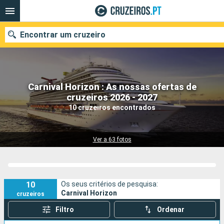
Encontrar um cruzeiro
Carnival Horizon : As nossas ofertas de
Quando ir?
cruzeiros 2026 - 2027
10 cruzeiros encontrados
Data de partida
Portos
Companhias
Ver a 63 fotos
Pesquisar
10
Os seus critérios de pesquisa:
Carnival Horizon
cruzeiros
Filtro
Ordenar