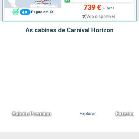
739 €
+Taxas
Pague em 4X
Voo disponível
As cabines de Carnival Horizon
Balcón Premium
Exterior 
Explorar