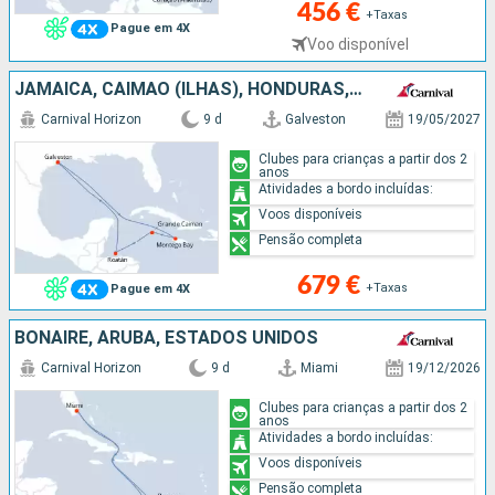
456 €
+Taxas
Pague em 4X
Voo disponível
JAMAICA, CAIMÃO (ILHAS), HONDURAS, ESTADOS UNIDOS
Carnival Horizon
9 d
Galveston
19/05/2027
Clubes para crianças a partir dos 2
anos
Atividades a bordo incluídas:
Voos disponíveis
Pensão completa
679 €
+Taxas
Pague em 4X
BONAIRE, ARUBA, ESTADOS UNIDOS
Carnival Horizon
9 d
Miami
19/12/2026
Clubes para crianças a partir dos 2
anos
Atividades a bordo incluídas:
Voos disponíveis
Pensão completa