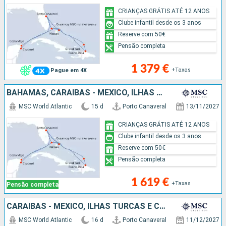
CRIANÇAS GRÁTIS ATÉ 12 ANOS
Clube infantil desde os 3 anos
Reserve com 50€
Pensão completa
1 379 €
+Taxas
Pague em 4X
BAHAMAS, CARAIBAS - MEXICO, ILHAS TURCAS E CAICOS, REPÚBLICA DOMINICANA, ESTADOS UNIDOS
MSC World Atlantic
15 d
Porto Canaveral
13/11/2027
CRIANÇAS GRÁTIS ATÉ 12 ANOS
Clube infantil desde os 3 anos
Reserve com 50€
Pensão completa
1 619 €
+Taxas
Pensão completa
CARAIBAS - MEXICO, ILHAS TURCAS E CAICOS, REPÚBLICA DOMINICANA, BAHAMAS, ESTADOS UNIDOS
MSC World Atlantic
16 d
Porto Canaveral
11/12/2027