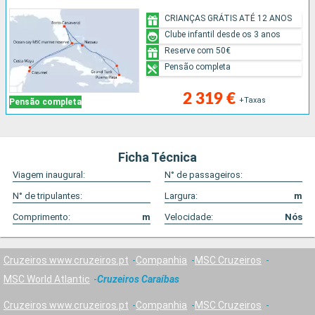
CRIANÇAS GRÁTIS ATÉ 12 ANOS
Clube infantil desde os 3 anos
Reserve com 50€
Pensão completa
2 319 €
+Taxas
Pensão completa
Ficha Técnica
Viagem inaugural:
N° de passageiros:
N° de tripulantes:
Largura:
m
Comprimento:
m
Velocidade:
Nós
Cruzeiros www.cruzeiros.pt
Companhia
MSC Cruzeiros
MSC World Atlantic
Cruzeiros Caraíbas
Cruzeiros www.cruzeiros.pt
Companhia
MSC Cruzeiros