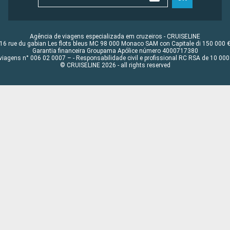
Agência de viagens especializada em cruzeiros - CRUISELINE
16 rue du gabian Les flots bleus MC 98 000 Monaco SAM con Capitale di 150 000 
Garantia financeira Groupama Apólice número 4000717380
viagens n° 006 02 0007 – - Responsabilidade civil e profissional RC RSA de 10 0
© CRUISELINE 2026 - all rights reserved