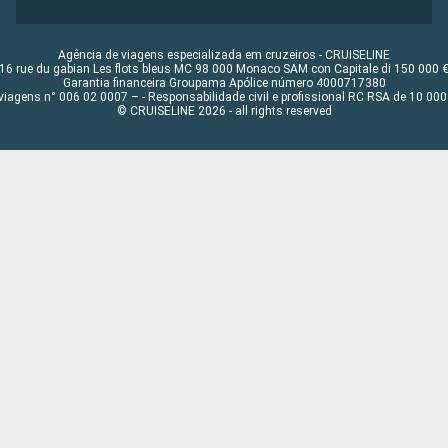
Agência de viagens especializada em cruzeiros - CRUISELINE
16 rue du gabian Les flots bleus MC 98 000 Monaco SAM con Capitale di 150 000 
Garantia financeira Groupama Apólice número 4000717380
viagens n° 006 02 0007 – - Responsabilidade civil e profissional RC RSA de 10 0
© CRUISELINE 2026 - all rights reserved