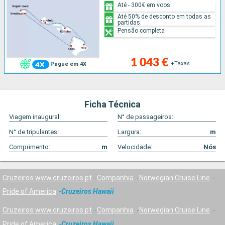
Até - 300€ em voos
Até 50% de desconto em todas as
partidas.
Pensão completa
1 043 €
+Taxas
Pague em 4X
Ficha Técnica
Viagem inaugural:
N° de passageiros:
N° de tripulantes:
Largura:
m
Comprimento:
m
Velocidade:
Nós
Cruzeiros www.cruzeiros.pt
Companhia
Norwegian Cruise Line
Pride of America
Cruzeiros Hawaii
Cruzeiros www.cruzeiros.pt
Companhia
Norwegian Cruise Line
Pride of America
Cruzeiros Hawaii