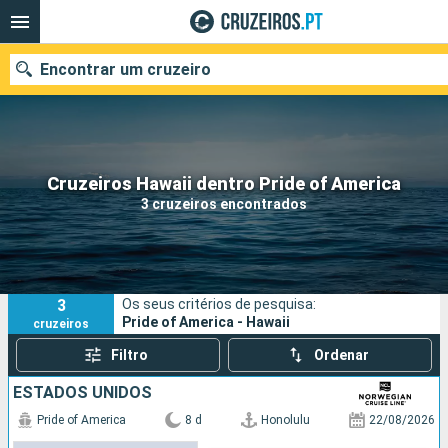
Encontrar um cruzeiro
Quando ir?
Cruzeiros Hawaii dentro Pride of America
3 cruzeiros encontrados
Data de partida
Portos
Companhias
3
Os seus critérios de pesquisa:
Pesquisar
Pride of America - Hawaii
cruzeiros
Filtro
Ordenar
ESTADOS UNIDOS
Pride of America
8 d
Honolulu
22/08/2026