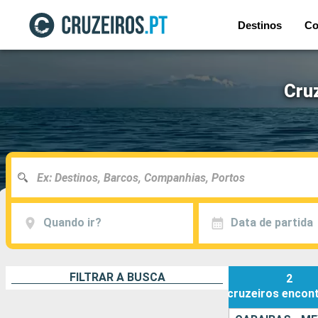
Destinos
Co
Cruz
Quando ir?
Data de partida
FILTRAR A BUSCA
2
cruzeiros
encon