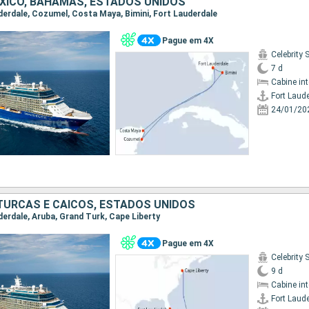
EXICO, BAHAMAS, ESTADOS UNIDOS
uderdale, Cozumel, Costa Maya, Bimini, Fort Lauderdale
Pague em 4X
Celebrity 
7 d
Cabine in
Fort Laud
24/01/20
 TURCAS E CAICOS, ESTADOS UNIDOS
uderdale, Aruba, Grand Turk, Cape Liberty
Pague em 4X
Celebrity 
9 d
Cabine in
Fort Laud