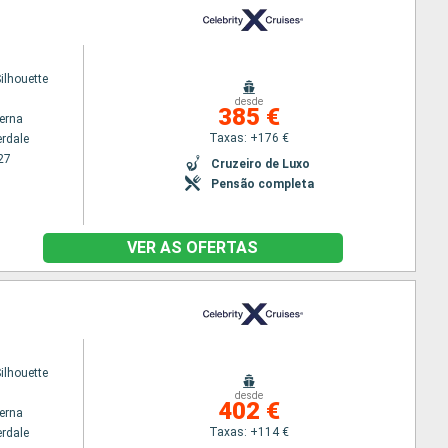
Silhouette
desde
385 €
terna
Taxas: +176 €
erdale
27
Cruzeiro de Luxo
Pensão completa
VER AS OFERTAS
Silhouette
desde
402 €
terna
Taxas: +114 €
erdale