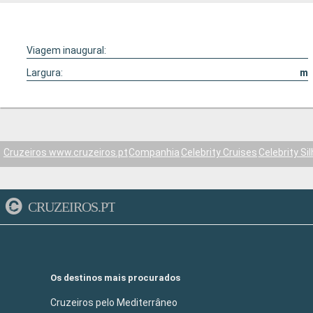
Viagem inaugural:
Largura:
m
Cruzeiros www.cruzeiros.pt
Companhia
Celebrity Cruises
Celebrity Si
CRUZEIROS.PT
Os destinos mais procurados
Cruzeiros pelo Mediterrâneo