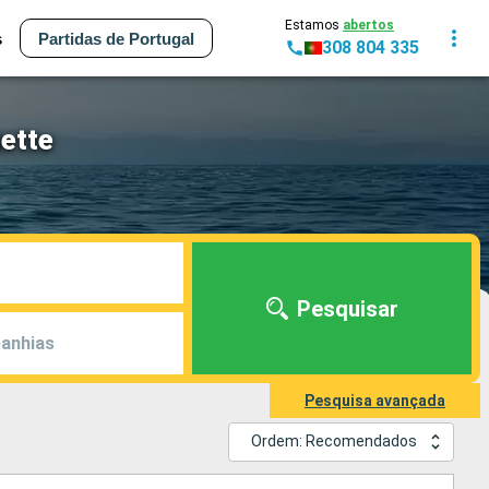
Estamos
abertos
s
Partidas de Portugal
308 804 335
uette
Pesquisar
anhias
Pesquisa avançada
Ordem: Recomendados