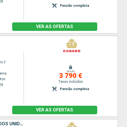
28
Pensão completa
VER AS OFERTAS
ry 2
desde
terna
3 790 €
ton
Taxas incluídas
28
Pensão completa
VER AS OFERTAS
CANADÁ, ISLÂNDIA, NORUEGA, PORTUGAL, ESPANHA, REINO UNIDO, ESTADOS UNIDOS