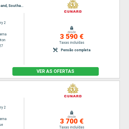
Itinerário : Southampton, Nova Iorque, Halifax, Sydney, Reiquejavique, Isafjord, Akureyri, Kristiansand, Southampton
ry 2
desde
terna
3 590 €
ton
Taxas incluídas
27
Pensão completa
VER AS OFERTAS
ry 2
desde
terna
3 700 €
ue
Taxas incluídas