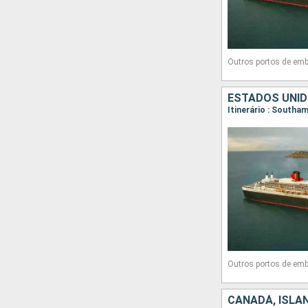
Outros portos de emb
ESTADOS UNIDO
Itinerário : Southa
Outros portos de emb