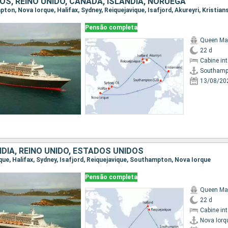
S, REINO UNIDO, CANADÁ, ISLÂNDIA, NORUEGA
Pensão completa
Queen Ma
22 d
Cabine in
Southamp
13/08/20
DIA, REINO UNIDO, ESTADOS UNIDOS
rque, Halifax, Sydney, Isafjord, Reiquejavique, Southampton, Nova Iorque
Pensão completa
Queen Ma
22 d
Cabine in
Nova Iorq