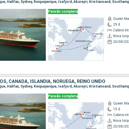
Pensão completa
Queen Ma
29 d
Cabine in
Nova Iorq
20/08/20
S, CANADÁ, ISLÂNDIA, NORUEGA, REINO UNIDO
rque, Halifax, Sydney, Reiquejavique, Isafjord, Akureyri, Kristiansand, Southa
Pensão completa
Queen Ma
15 d
Cabine in
Nova Iorq
20/08/20