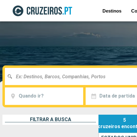
Destinos
Co
Quando ir?
Data de partida
FILTRAR A BUSCA
5
cruzeiros
encon