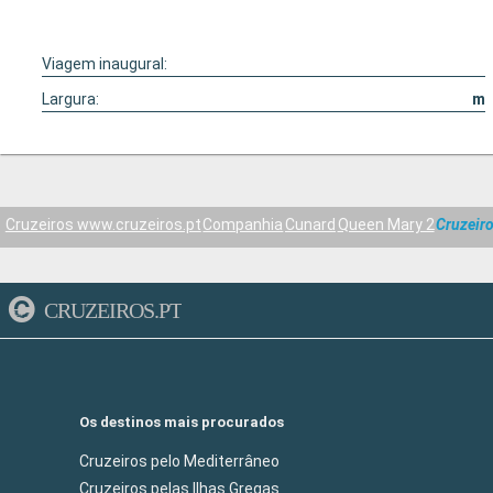
Viagem inaugural:
Largura:
m
Cruzeiros www.cruzeiros.pt
Companhia
Cunard
Queen Mary 2
Cruzeiro
CRUZEIROS.PT
Os destinos mais procurados
Cruzeiros pelo Mediterrâneo
Cruzeiros pelas Ilhas Gregas