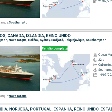
21/07/20
arque:
Southampton
S, CANADÁ, ISLÂNDIA, REINO UNIDO
mpton, Nova Iorque, Halifax, Sydney, Isafjord, Reiquejavique, Southampton
Pensão completa
Queen Ma
22 d
Cabine in
Southamp
14/07/20
arque:
Nova Iorque