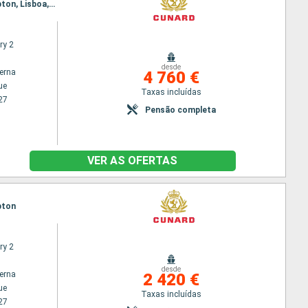
Itinerário : Nova Iorque, Halifax, Sydney, Reiquejavique, Isafjord, Akureyri, Kristiansand, Southampton, Lisboa, Vigo, Southampton, Nova Iorque
ry 2
desde
terna
4 760 €
ue
Taxas incluídas
27
Pensão completa
VER AS OFERTAS
mpton
ry 2
desde
terna
2 420 €
ue
Taxas incluídas
27