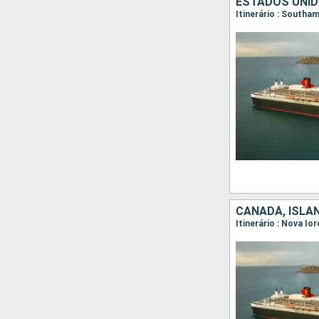
ESTADOS UNIDO
CANADÁ, ISLÂN
Itinerário : Nova Io