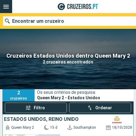
Encontrar um cruzeiro
Quando ir?
Cruzeiros Estados Unidos dentro Queen Mary 2
2 cruzeiros encontrados
Data de partida
Portos
Companhias
2
Os seus critérios de pesquisa:
Pesquisar
Queen Mary 2 - Estados Unidos
cruzeiros
Filtro
Ordenar
ESTADOS UNIDOS, REINO UNIDO
Queen Mary 2
15 d
Southampton
18/10/2028