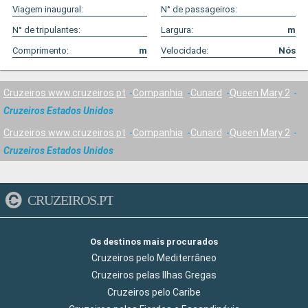
Viagem inaugural:
N° de passageiros:
N° de tripulantes:
Largura:
m
Comprimento:
m
Velocidade:
Nós
Cruzeiros www.cruzeiros.pt
Companhia
Cunard
Queen Mary 2
Cruzeiros Estados Unidos
Cruzeiros www.cruzeiros.pt
Companhia
Cunard
Queen Mary 2
Cruzeiros Estados Unidos
CRUZEIROS.PT
Os destinos mais procurados
Cruzeiros pelo Mediterrâneo
Cruzeiros pelas Ilhas Gregas
Cruzeiros pelo Caribe