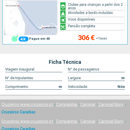
Clubes para crianças a partir dos 2
anos
Atividades a bordo incluídas:
Voos disponíveis
Pensão completa
306 €
+Taxas
Pague em 4X
Ficha Técnica
Viagem inaugural:
N° de passageiros:
N° de tripulantes:
Largura:
m
Comprimento:
m
Velocidade:
Nós
Cruzeiros www.cruzeiros.pt
Companhia
Carnival
Carnival Glory
Cruzeiros Caraíbas
Cruzeiros www.cruzeiros.pt
Companhia
Carnival
Carnival Glory
Cruzeiros Caraíbas