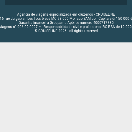
Agência de viagens especializada em cruzeiros - CRUISELINE
16 rue du gabian Les flots bleus MC 98 000 Monaco SAM con Capitale di 150 000 
Garantia financeira Groupama Apólice número 4000717380
viagens n° 006 02 0007 – - Responsabilidade civil e profissional RC RSA de 10 0
© CRUISELINE 2026 - all rights reserved