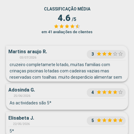
CLASSIFICAÇÃO MÉDIA
4.6
/5
em 41 avaliações de clientes
Martins araujo R.
3
03/07/2026
cruzeiro completamete lotado, muitas familias com
crinaças piscinas lotadas com cadeiras vazias mas
reservadas com toalhas. muito desperdicio alimentar sem
intervenção do staf
Adosinda G.
4
25/06/2026
As actividades são 5*
Elisabeta J.
5
22/05/2026
5*