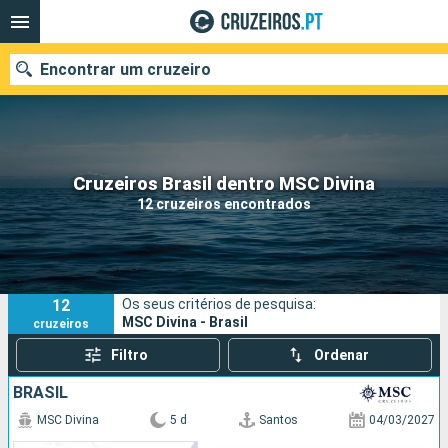
Encontrar um cruzeiro
Quando ir?
Cruzeiros Brasil dentro MSC Divina
12 cruzeiros encontrados
Data de partida
Portos
Companhias
12
Os seus critérios de pesquisa:
Pesquisar
MSC Divina - Brasil
cruzeiros
Filtro
Ordenar
BRASIL
MSC Divina
5 d
Santos
04/03/2027