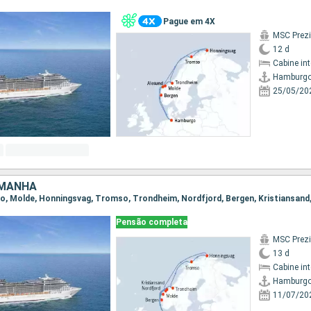
Pague em 4X
MSC Prez
12 d
Cabine in
Hamburg
25/05/20
EMANHA
go, Molde, Honningsvag, Tromso, Trondheim, Nordfjord, Bergen, Kristiansan
Pensão completa
MSC Prez
13 d
Cabine in
Hamburg
11/07/20