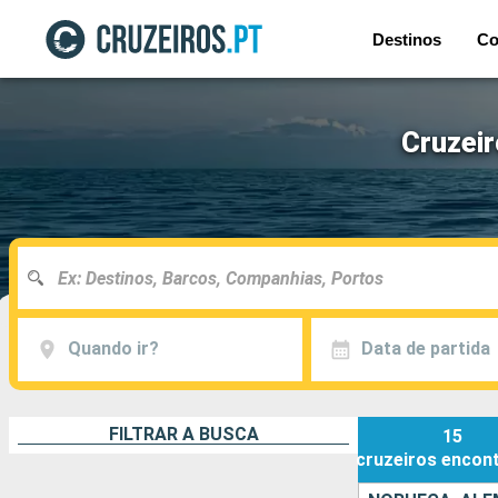
Destinos
Co
Cruzeir
Quando ir?
Data de partida
FILTRAR A BUSCA
15
cruzeiros
encon