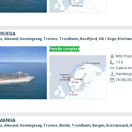
ORUEGA
Pensão completa
MSC Prez
13 d
Cabine in
Hamburg
29/08/20
EMANHA
go, Alesund, Honningsvag, Tromso, Molde, Trondheim, Bergen, Kristiansand,