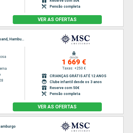
Reserve com 50€
Pensão completa
VER AS OFERTAS
Itinerário : Hamburgo, Alesund, Honningsvag, Tromso, Trondheim, Nordfjord, Vik I Sogn, Kristiansand, Hamburgo
iosa
desde
1 669 €
Taxas: +250 €
terna
o
CRIANÇAS GRÁTIS ATÉ 12 ANOS
28
Clube infantil desde os 3 anos
Reserve com 50€
Pensão completa
VER AS OFERTAS
 Hamburgo