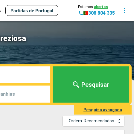
Estamos
abertos
s
Partidas de Portugal
308 804 335
Preziosa
Pesquisar
anhias
Pesquisa avançada
Ordem: Recomendados