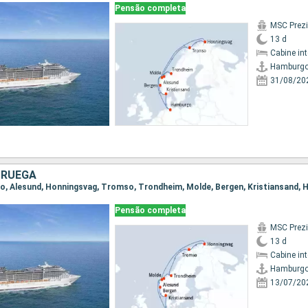
Pensão completa
MSC Prez
13 d
Cabine in
Hamburg
31/08/20
ORUEGA
go, Alesund, Honningsvag, Tromso, Trondheim, Molde, Bergen, Kristiansand,
Pensão completa
MSC Prez
13 d
Cabine in
Hamburg
13/07/20