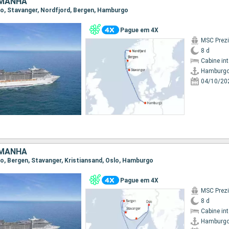
EMANHA
go, Stavanger, Nordfjord, Bergen, Hamburgo
Pague em 4X
MSC Prez
8 d
Cabine in
Hamburg
04/10/20
EMANHA
go, Bergen, Stavanger, Kristiansand, Oslo, Hamburgo
Pague em 4X
MSC Prez
8 d
Cabine in
Hamburg