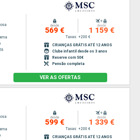
+
iosa
desde
desde
569 €
1 159 €
Taxas: +200 €
terna
o
CRIANÇAS GRÁTIS ATÉ 12 ANOS
26
Clube infantil desde os 3 anos
Reserve com 50€
Pensão completa
VER AS OFERTAS
+
iosa
desde
desde
599 €
1 339 €
Taxas: +200 €
terna
o
CRIANÇAS GRÁTIS ATÉ 12 ANOS