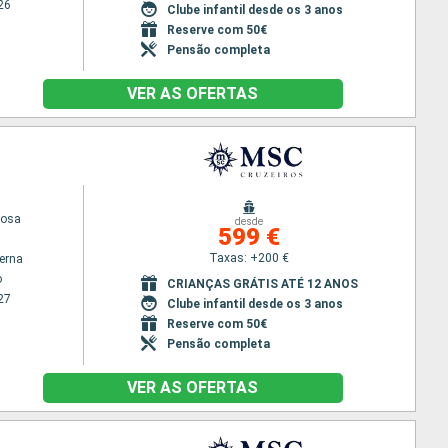
26
Clube infantil desde os 3 anos
Reserve com 50€
Pensão completa
VER AS OFERTAS
iosa
desde
599 €
Taxas: +200 €
terna
o
CRIANÇAS GRÁTIS ATÉ 12 ANOS
27
Clube infantil desde os 3 anos
Reserve com 50€
Pensão completa
VER AS OFERTAS