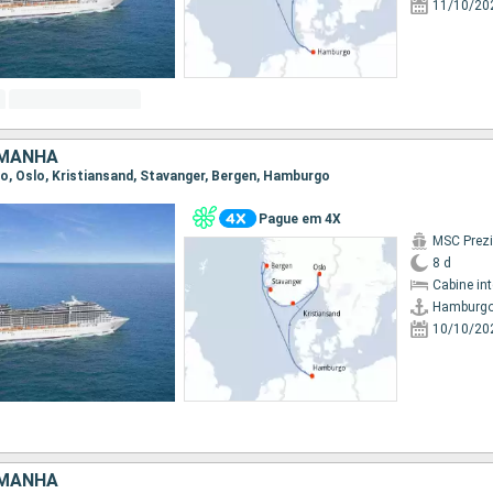
11/10/20
EMANHA
go, Oslo, Kristiansand, Stavanger, Bergen, Hamburgo
Pague em 4X
MSC Prez
8 d
Cabine in
Hamburg
10/10/20
EMANHA