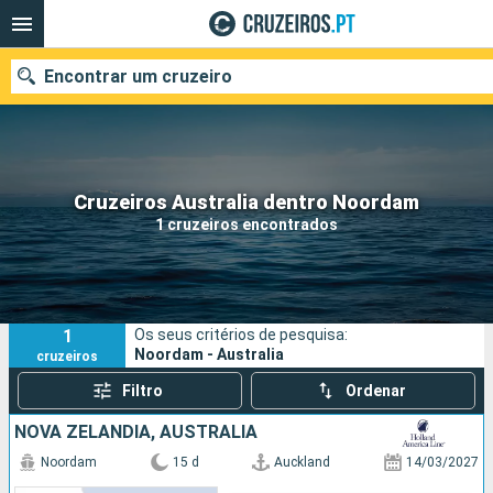
Encontrar um cruzeiro
Quando ir?
Cruzeiros Australia dentro Noordam
1 cruzeiros encontrados
Data de partida
Portos
Companhias
1
Os seus critérios de pesquisa:
Pesquisar
Noordam - Australia
cruzeiros
Filtro
Ordenar
NOVA ZELANDIA, AUSTRALIA
Noordam
15 d
Auckland
14/03/2027