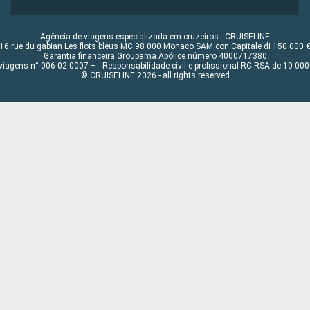
Agência de viagens especializada em cruzeiros - CRUISELINE
16 rue du gabian Les flots bleus MC 98 000 Monaco SAM con Capitale di 150 000 
Garantia financeira Groupama Apólice número 4000717380
viagens n° 006 02 0007 – - Responsabilidade civil e profissional RC RSA de 10 0
© CRUISELINE 2026 - all rights reserved