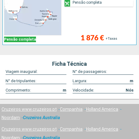
Pensão completa
1 876 €
+Taxas
Pensão completa
Ficha Técnica
Viagem inaugural:
N° de passageiros:
N° de tripulantes:
Largura:
m
Comprimento:
m
Velocidade:
Nós
Cruzeiros www.cruzeiros.pt
Companhia
Holland America
Noordam
Cruzeiros Australia
Cruzeiros www.cruzeiros.pt
Companhia
Holland America
Noordam
Cruzeiros Australia