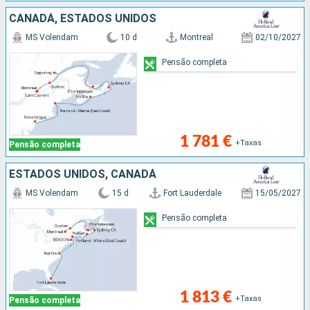
CANADÁ, ESTADOS UNIDOS
MS Volendam
10 d
Montreal
02/10/2027
Pensão completa
1 781 €
+Taxas
Pensão completa
ESTADOS UNIDOS, CANADÁ
MS Volendam
15 d
Fort Lauderdale
15/05/2027
Pensão completa
1 813 €
+Taxas
Pensão completa