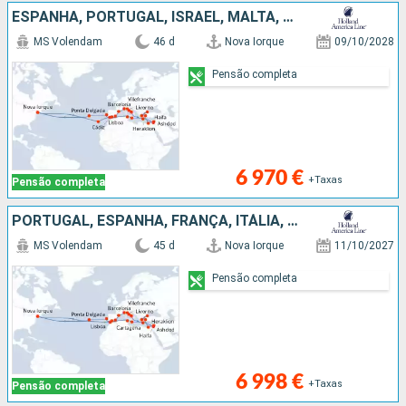
ESPANHA, PORTUGAL, ISRAEL, MALTA, ESTADOS UNIDOS, GRÉCIA, TURQUIA, EGITO, ITÁLIA, TUNÍSIA, FRANÇA
MS Volendam
46 d
Nova Iorque
09/10/2028
Pensão completa
6 970 €
+Taxas
Pensão completa
PORTUGAL, ESPANHA, FRANÇA, ITÁLIA, GRÉCIA, ISRAEL, EGITO, TURQUIA, MALTA, TUNÍSIA, MARROCOS, ESTADOS UNIDOS
MS Volendam
45 d
Nova Iorque
11/10/2027
Pensão completa
6 998 €
+Taxas
Pensão completa