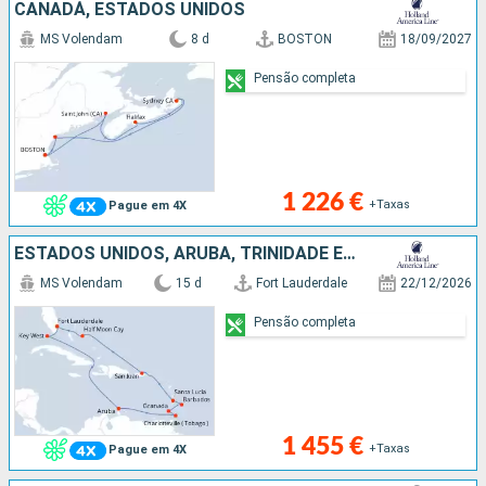
CANADÁ, ESTADOS UNIDOS
MS Volendam
8 d
BOSTON
18/09/2027
Pensão completa
1 226 €
+Taxas
Pague em 4X
ESTADOS UNIDOS, ARUBA, TRINIDADE E TOBAGO, GRENADA, BARBADOS, SANTA LÚCIA, PORTO RICO, BAHAMAS
MS Volendam
15 d
Fort Lauderdale
22/12/2026
Pensão completa
1 455 €
+Taxas
Pague em 4X