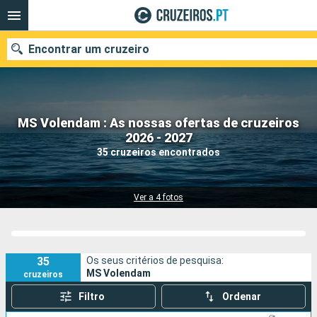
Encontrar um cruzeiro
MS Volendam : As nossas ofertas de cruzeiros
Quando ir?
2026 - 2027
35 cruzeiros encontrados
Data de partida
Portos
Companhias
Ver a 4 fotos
Pesquisar
35
Os seus critérios de pesquisa:
MS Volendam
cruzeiros
Filtro
Ordenar