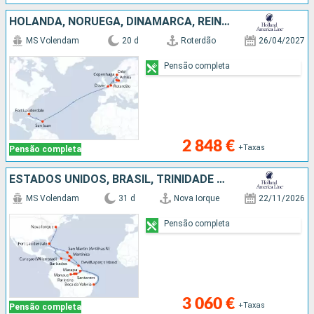
HOLANDA, NORUEGA, DINAMARCA, REINO UNIDO, PORTO RICO, ESTADOS UNIDOS
MS Volendam
20 d
Roterdão
26/04/2027
Pensão completa
2 848 €
+Taxas
Pensão completa
ESTADOS UNIDOS, BRASIL, TRINIDADE E TOBAGO, FRANÇA, BARBADOS, MARTINICA, CURAÇAO, SÃO MARTINHO
MS Volendam
31 d
Nova Iorque
22/11/2026
Pensão completa
3 060 €
+Taxas
Pensão completa