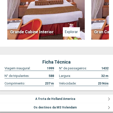
Grande Cabine Interior
Gran Cabi
Explorar
Ficha Técnica
Viagem inaugural:
1999
N° de passageiros:
1432
N° de tripulantes:
588
Largura:
32
m
Comprimento:
237
m
Velocidade:
23
Nós
A frota de Holland America
Os destinos da MS Volendam