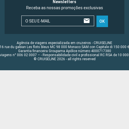
Newsletters
Receba as nossas promoções exclusivas
O SEU E-MAIL
OK
Agência de viagens especializada em cruzeiros - CRUISELINE
16 rue du gabian Les flots bleus MC 98 000 Monaco SAM con Capitale di 150 000 
Garantia financeira Groupama Apólice número 4000717380
viagens n° 006 02 0007 – - Responsabilidade civil e profissional RC RSA de 10 0
© CRUISELINE 2026 - all rights reserved