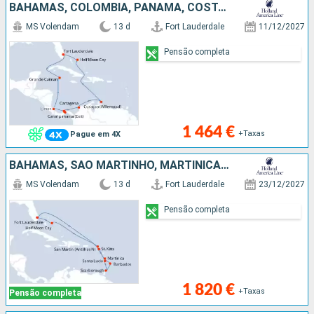
BAHAMAS, COLÔMBIA, PANAMA, COSTA RICA, CAIMÃO (ILHAS), ESTADOS UNIDOS
MS Volendam
13 d
Fort Lauderdale
11/12/2027
Pensão completa
1 464 €
+Taxas
Pague em 4X
BAHAMAS, SÃO MARTINHO, MARTINICA, BARBADOS, TRINIDADE E TOBAGO, SANTA LÚCIA, ANTÍGUA E BARBUDA, ESTADOS UNIDOS
MS Volendam
13 d
Fort Lauderdale
23/12/2027
Pensão completa
1 820 €
+Taxas
Pensão completa