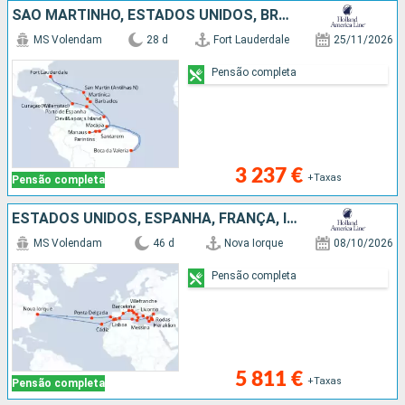
SÃO MARTINHO, ESTADOS UNIDOS, BRASIL, CURAÇAO, BARBADOS, TRINIDADE E TOBAGO, MARTINICA, FRANÇA
MS Volendam
28 d
Fort Lauderdale
25/11/2026
Pensão completa
3 237 €
+Taxas
Pensão completa
ESTADOS UNIDOS, ESPANHA, FRANÇA, ITÁLIA, GRÉCIA, TURQUIA, MALTA, TUNÍSIA, PORTUGAL
MS Volendam
46 d
Nova Iorque
08/10/2026
Pensão completa
5 811 €
+Taxas
Pensão completa