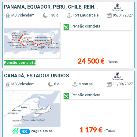
PANAMA, EQUADOR, PERÚ, CHILE, REINO UNIDO, FRANÇA, SAMOA, FIJI (ILHAS), NOVA CALEDÓNIA, AUSTRALIA, INDONÉSIA, SINGAPURA, MALÁSIA, TAILÂNDIA, SRI LANKA, MALDIVAS, MAURICE, AFRICA DO SUL, NAMÍBIA, SENEG
MS Volendam
130 d
Fort Lauderdale
05/01/2027
Pensão completa
24 500 €
+Taxas
Pensão completa
CANADÁ, ESTADOS UNIDOS
MS Volendam
8 d
Montreal
11/09/2027
Pensão completa
1 179 €
+Taxas
Pague em 4X