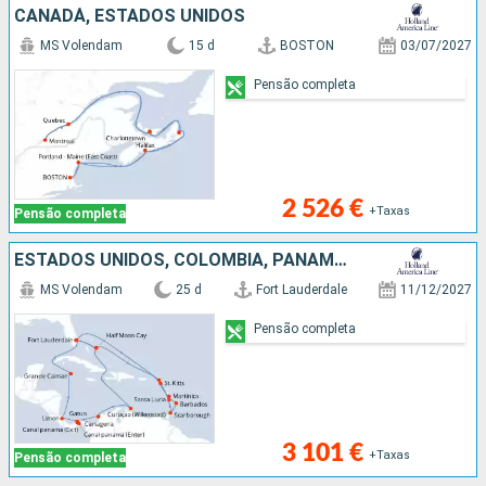
CANADÁ, ESTADOS UNIDOS
MS Volendam
15 d
BOSTON
03/07/2027
Pensão completa
2 526 €
+Taxas
Pensão completa
ESTADOS UNIDOS, COLÔMBIA, PANAMA, COSTA RICA, CAIMÃO (ILHAS), BAHAMAS, SÃO MARTINHO, MARTINICA, BARBADOS, TRINIDADE E TOBAGO, SANTA LÚCIA, ANTÍGUA E BARBUDA
MS Volendam
25 d
Fort Lauderdale
11/12/2027
Pensão completa
3 101 €
+Taxas
Pensão completa