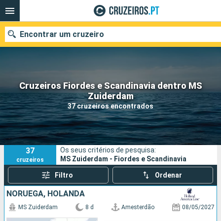
Encontrar um cruzeiro
Cruzeiros Fiordes e Scandinavia dentro MS
Quando ir?
Zuiderdam
37 cruzeiros encontrados
Data de partida
Portos
Companhias
37
Os seus critérios de pesquisa:
Pesquisar
MS Zuiderdam - Fiordes e Scandinavia
cruzeiros
Filtro
Ordenar
NORUEGA, HOLANDA
MS Zuiderdam
8 d
Amesterdão
08/05/2027