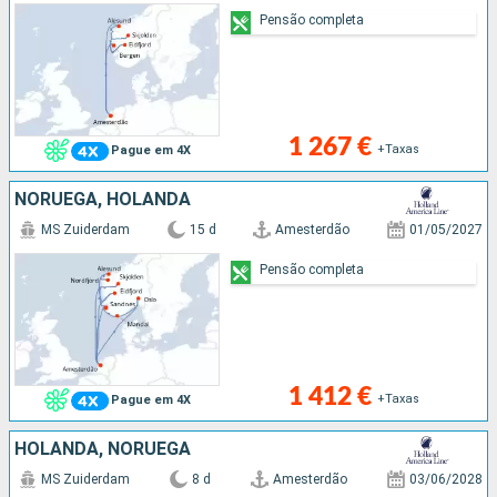
Pensão completa
1 267 €
+Taxas
Pague em 4X
NORUEGA, HOLANDA
MS Zuiderdam
15 d
Amesterdão
01/05/2027
Pensão completa
1 412 €
+Taxas
Pague em 4X
HOLANDA, NORUEGA
MS Zuiderdam
8 d
Amesterdão
03/06/2028