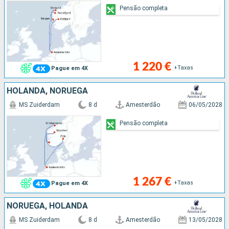
Pensão completa
1 220 €
+Taxas
Pague em 4X
HOLANDA, NORUEGA
MS Zuiderdam
8 d
Amesterdão
06/05/2028
Pensão completa
1 267 €
+Taxas
Pague em 4X
NORUEGA, HOLANDA
MS Zuiderdam
8 d
Amesterdão
13/05/2028