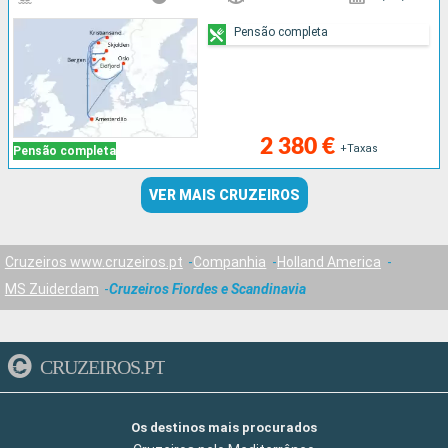
Pensão completa
2 380 €
+Taxas
Pensão completa
VER MAIS CRUZEIROS
Cruzeiros www.cruzeiros.pt
Companhia
Holland America
MS Zuiderdam
Cruzeiros Fiordes e Scandinavia
CRUZEIROS.PT
Os destinos mais procurados