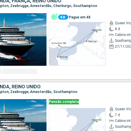
NDA, FRANÇA, REINO UNIDO
ampton, Zeebrugge, Amesterdão, Cherburgo, Southampton
Pague em 4X
Queen Vic
8 d
Cabine in
Southamp
27/11/20
NDA, REINO UNIDO
ampton, Zeebrugge, Amesterdão, Southampton
Pensão completa
Queen Vic
7 d
Cabine in
Southamp