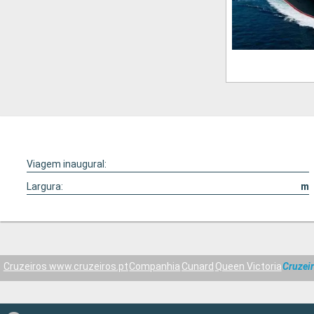
Viagem inaugural:
Largura:
m
Cruzeiros www.cruzeiros.pt
Companhia
Cunard
Queen Victoria
Cruzei