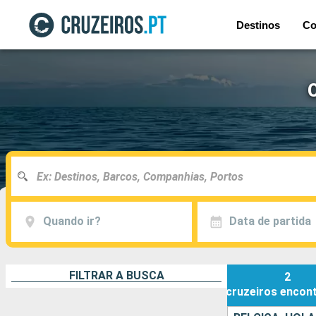
Destinos
Co
C
Quando ir?
Data de partida
FILTRAR A BUSCA
2
cruzeiros
encon