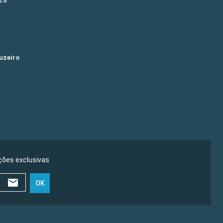
m
uzeiro
ões exclusivas
OK