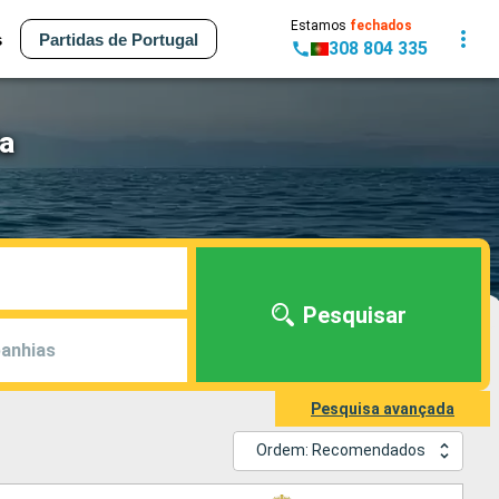
Estamos
fechados
s
Partidas de Portugal
308 804 335
ia
Pesquisar
anhias
Pesquisa avançada
Ordem: Recomendados