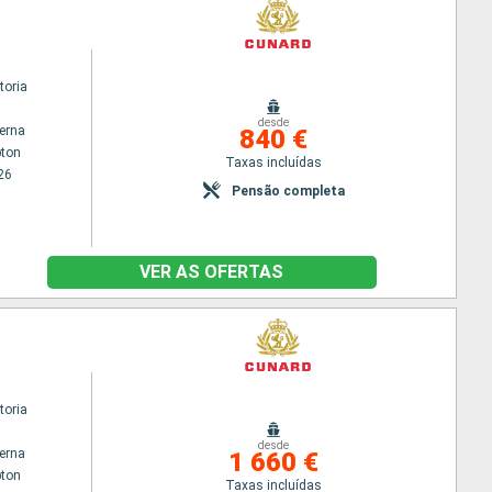
toria
desde
terna
840 €
ton
Taxas incluídas
26
Pensão completa
VER AS OFERTAS
toria
desde
terna
1 660 €
ton
Taxas incluídas