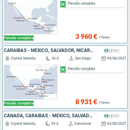
Pensão completa
3 960 €
+Taxas
Pensão completa
CARAIBAS - MEXICO, SALVADOR, NICARÁGUA, COSTA RICA, PANAMA, COLÔMBIA, JAMAICA, CAIMÃO (ILHAS), ESTADOS UNIDOS
Crystal Serenity
26 d
San Diego
09/08/2027
Pensão completa
8 931 €
+Taxas
Pensão completa
CANADÁ, CARAIBAS - MEXICO, SALVADOR, NICARÁGUA, COSTA RICA, PANAMA, COLÔMBIA, JAMAICA, CAIMÃO (ILHAS), ESTADOS UNIDOS
Crystal Serenity
33 d
Vancouver
02/08/2027