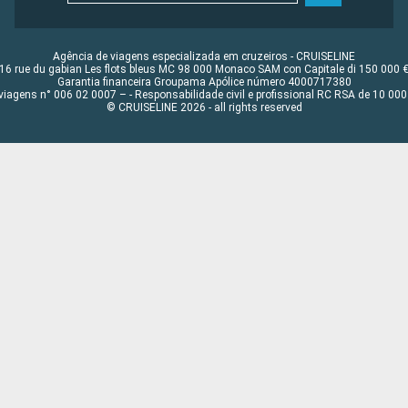
Agência de viagens especializada em cruzeiros - CRUISELINE
16 rue du gabian Les flots bleus MC 98 000 Monaco SAM con Capitale di 150 000 
Garantia financeira Groupama Apólice número 4000717380
viagens n° 006 02 0007 – - Responsabilidade civil e profissional RC RSA de 10 0
© CRUISELINE 2026 - all rights reserved