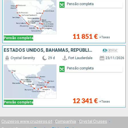
Pensão completa
11 851 €
+Taxas
Pensão completa
ESTADOS UNIDOS, BAHAMAS, REPÚBLICA DOMINICANA, PORTO RICO, JOST VAN DYKE, ARUBA, BONAIRE, COLÔMBIA, PANAMA, COSTA RICA, SALVADOR, CARAIBAS - MEXICO
Crystal Serenity
29 d
Fort Lauderdale
23/11/2026
Pensão completa
12 341 €
+Taxas
Pensão completa
Cruzeiros www.cruzeiros.pt
Companhia
Crystal Cruises