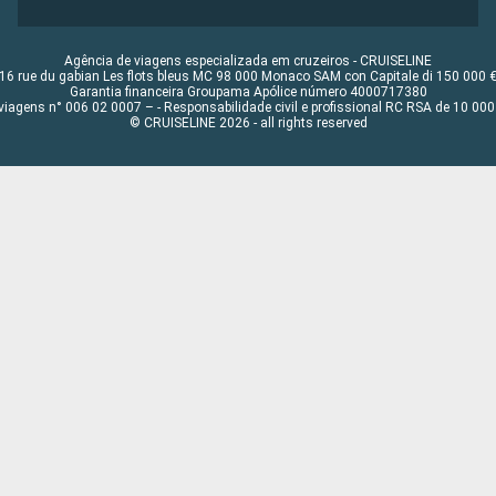
Agência de viagens especializada em cruzeiros - CRUISELINE
16 rue du gabian Les flots bleus MC 98 000 Monaco SAM con Capitale di 150 000 
Garantia financeira Groupama Apólice número 4000717380
viagens n° 006 02 0007 – - Responsabilidade civil e profissional RC RSA de 10 0
© CRUISELINE 2026 - all rights reserved