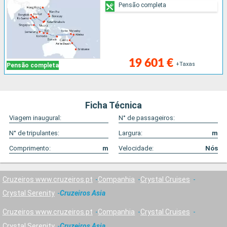
Pensão completa
19 601 €
+Taxas
Pensão completa
Ficha Técnica
Viagem inaugural:
N° de passageiros:
N° de tripulantes:
Largura:
m
Comprimento:
m
Velocidade:
Nós
Cruzeiros www.cruzeiros.pt
Companhia
Crystal Cruises
Crystal Serenity
Cruzeiros Asia
Cruzeiros www.cruzeiros.pt
Companhia
Crystal Cruises
Crystal Serenity
Cruzeiros Asia