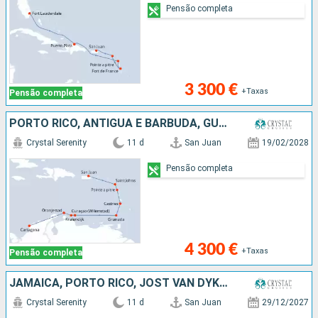
Pensão completa
3 300 €
+Taxas
Pensão completa
PORTO RICO, ANTÍGUA E BARBUDA, GUADALUPE, SANTA LÚCIA, GRENADA, BONAIRE, ARUBA, COLÔMBIA
Crystal Serenity
11 d
San Juan
19/02/2028
Pensão completa
4 300 €
+Taxas
Pensão completa
JAMAICA, PORTO RICO, JOST VAN DYKE, REPÚBLICA DOMINICANA, ESTADOS UNIDOS, TORTOLA, CARAIBAS - MEXICO, SANTA LÚCIA, CAIMÃO (ILHAS)
Crystal Serenity
11 d
San Juan
29/12/2027