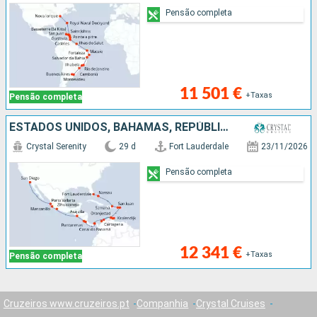
Pensão completa
11 501 €
+Taxas
Pensão completa
ESTADOS UNIDOS, BAHAMAS, REPÚBLICA DOMINICANA, PORTO RICO, JOST VAN DYKE, ARUBA, BONAIRE, COLÔMBIA, PANAMA, COSTA RICA, SALVADOR, CARAIBAS - MEXICO
Crystal Serenity
29 d
Fort Lauderdale
23/11/2026
Pensão completa
12 341 €
+Taxas
Pensão completa
Cruzeiros www.cruzeiros.pt
Companhia
Crystal Cruises