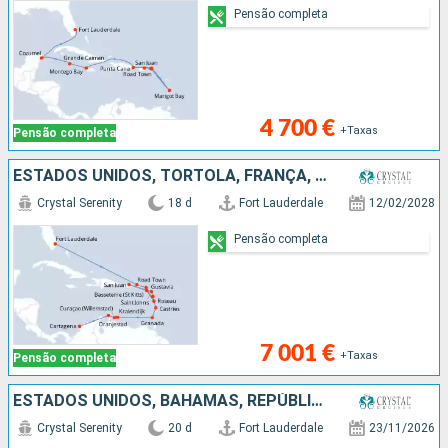
Pensão completa
4 700 €
+Taxas
Pensão completa
ESTADOS UNIDOS, TORTOLA, FRANÇA, DOMINICA, PORTO RICO, ANTÍGUA E BARBUDA, GUADALUPE, SANTA LÚCIA, GRENADA, BONAIRE, ARUBA, COLÔMBIA
Crystal Serenity
18 d
Fort Lauderdale
12/02/2028
Pensão completa
7 001 €
+Taxas
Pensão completa
ESTADOS UNIDOS, BAHAMAS, REPÚBLICA DOMINICANA, PORTO RICO, JOST VAN DYKE, ARUBA, COLÔMBIA, BONAIRE, PANAMA, COSTA RICA
Crystal Serenity
20 d
Fort Lauderdale
23/11/2026