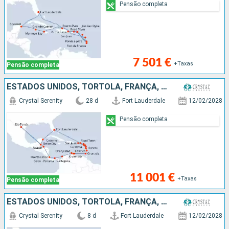
Pensão completa
7 501 €
+Taxas
Pensão completa
ESTADOS UNIDOS, TORTOLA, FRANÇA, DOMINICA, PORTO RICO, ANTÍGUA E BARBUDA, GUADALUPE, SANTA LÚCIA, GRENADA, BONAIRE, ARUBA, COLÔMBIA, PANAMA, COSTA RICA, HONDURAS, SÃO TOMÁS, BELIZE, CARAIBAS - MEXICO
Crystal Serenity
28 d
Fort Lauderdale
12/02/2028
Pensão completa
11 001 €
+Taxas
Pensão completa
ESTADOS UNIDOS, TORTOLA, FRANÇA, DOMINICA, PORTO RICO
Crystal Serenity
8 d
Fort Lauderdale
12/02/2028