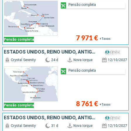
Pensão completa
7 971 €
+Taxas
Pensão completa
ESTADOS UNIDOS, REINO UNIDO, ANTÍGUA E BARBUDA, GUADALUPE, PORTO RICO, SANTA LÚCIA, TRINIDADE E TOBAGO, FRANÇA, BRASIL
Crystal Serenity
24 d
Nova Iorque
12/10/2027
Pensão completa
8 761 €
+Taxas
Pensão completa
ESTADOS UNIDOS, REINO UNIDO, ANTÍGUA E BARBUDA, GUADALUPE, PORTO RICO, SANTA LÚCIA, TRINIDADE E TOBAGO, FRANÇA, BRASIL, URUGUAI, ARGENTINA
Crystal Serenity
31 d
Nova Iorque
12/10/2027