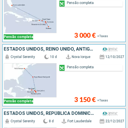
Pensão completa
3 000 €
+Taxas
Pensão completa
ESTADOS UNIDOS, REINO UNIDO, ANTÍGUA E BARBUDA, GUADALUPE, FRANÇA, PORTO RICO
Crystal Serenity
10 d
Nova Iorque
12/10/2027
Pensão completa
3 150 €
+Taxas
Pensão completa
ESTADOS UNIDOS, REPÚBLICA DOMINICANA, GUADALUPE, MARTINICA, PORTO RICO
Crystal Serenity
8 d
Fort Lauderdale
22/12/2027