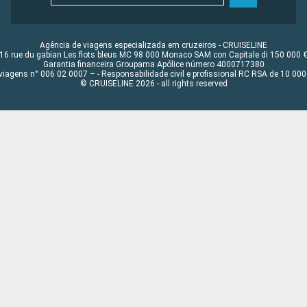
Agência de viagens especializada em cruzeiros - CRUISELINE
16 rue du gabian Les flots bleus MC 98 000 Monaco SAM con Capitale di 150 000 
Garantia financeira Groupama Apólice número 4000717380
viagens n° 006 02 0007 – - Responsabilidade civil e profissional RC RSA de 10 0
© CRUISELINE 2026 - all rights reserved