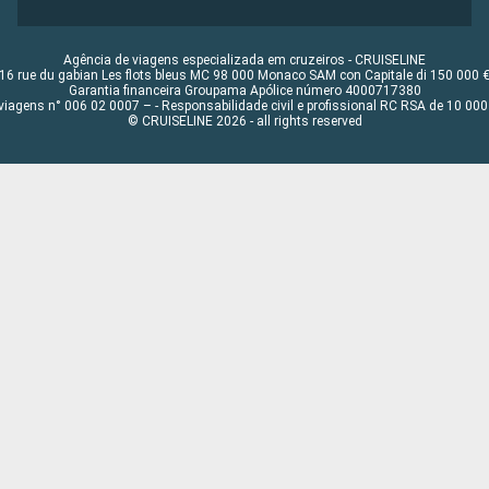
Agência de viagens especializada em cruzeiros - CRUISELINE
16 rue du gabian Les flots bleus MC 98 000 Monaco SAM con Capitale di 150 000 
Garantia financeira Groupama Apólice número 4000717380
viagens n° 006 02 0007 – - Responsabilidade civil e profissional RC RSA de 10 0
© CRUISELINE 2026 - all rights reserved