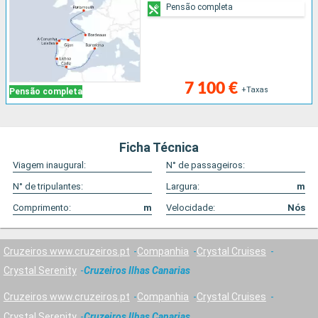
Pensão completa
7 100 €
+Taxas
Pensão completa
Ficha Técnica
Viagem inaugural:
N° de passageiros:
N° de tripulantes:
Largura:
m
Comprimento:
m
Velocidade:
Nós
Cruzeiros www.cruzeiros.pt
Companhia
Crystal Cruises
Crystal Serenity
Cruzeiros Ilhas Canarias
Cruzeiros www.cruzeiros.pt
Companhia
Crystal Cruises
Crystal Serenity
Cruzeiros Ilhas Canarias