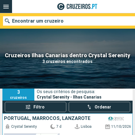
Encontrar um cruzeiro
Quando ir?
Cruzeiros Ilhas Canarias dentro Crystal Serenity
3 cruzeiros encontrados
Data de partida
Portos
Companhias
3
Os seus critérios de pesquisa:
Pesquisar
Crystal Serenity - Ilhas Canarias
cruzeiros
Filtro
Ordenar
PORTUGAL, MARROCOS, LANZAROTE
Crystal Serenity
7 d
Lisboa
11/10/2026