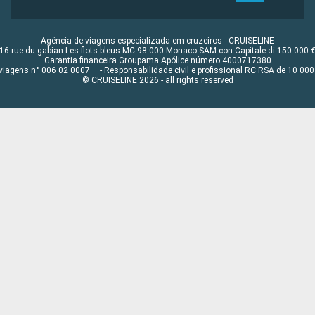
Agência de viagens especializada em cruzeiros - CRUISELINE
16 rue du gabian Les flots bleus MC 98 000 Monaco SAM con Capitale di 150 000 
Garantia financeira Groupama Apólice número 4000717380
viagens n° 006 02 0007 – - Responsabilidade civil e profissional RC RSA de 10 0
© CRUISELINE 2026 - all rights reserved